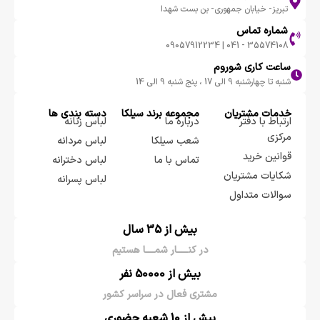
تبریز- خیابان جمهوری- بن بست شهدا
شماره تماس
35574108 - 041 | 09057912234
ساعت کاری شوروم
شنبه تا چهارشنبه 9 الی 17 ، پنج شنبه 9 الی 14
خدمات مشتریان
مجموعه برند سيلكا
دسته بندی ها
ارتباط با دفتر
درباره ما
لباس زنانه
مرکزی
شعب سیلکا
لباس مردانه
قوانین خرید
تماس با ما
لباس دخترانه
شکایات مشتریان
لباس پسرانه
سوالات متداول
بیش از 35 سال
در کنـــــار شمــــا هستیم
بیش از 50000 نفر
مشتری فعال در سراسر کشور
بیش از 10 شعبه حضوری