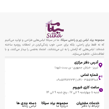
مجموعه برند لباس زير و راحتى سيلكا
، ما در سیلکا لباس‌هایی طراحی و تولید می‌کنیم
که نه فقط برای راحتی، بلکه برای حس خوب زندگی‌کردن در لحظات روزمره ساخته
شده‌اند؛ لباس‌هایی که آرامش را به تن می‌نشانند، اعتماد به‌نفس را بیدار می‌کنند، و با
لطافت‌شان، خاطره می‌سازند.
آدرس دفتر مرکزی
تبریز- خیابان جمهوری- بن بست شهدا
شماره تماس
35574108 - 041 | 09057912234
ساعت کاری شوروم
شنبه تا چهارشنبه 9 الی 17 ، پنج شنبه 9 الی 14
خدمات مشتریان
مجموعه برند سيلكا
دسته بندی ها
ارتباط با دفتر
درباره ما
لباس زنانه