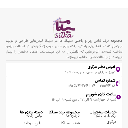
مجموعه برند لباس زير و راحتى سيلكا
، ما در سیلکا لباس‌هایی طراحی و تولید
می‌کنیم که نه فقط برای راحتی، بلکه برای حس خوب زندگی‌کردن در لحظات روزمره
ساخته شده‌اند؛ لباس‌هایی که آرامش را به تن می‌نشانند، اعتماد به‌نفس را بیدار
می‌کنند، و با لطافت‌شان، خاطره می‌سازند.
آدرس دفتر مرکزی
تبریز- خیابان جمهوری- بن بست شهدا
شماره تماس
35574108 - 041 | 09057912234
ساعت کاری شوروم
شنبه تا چهارشنبه 9 الی 17 ، پنج شنبه 9 الی 14
خدمات مشتریان
مجموعه برند سيلكا
دسته بندی ها
ارتباط با دفتر
درباره ما
لباس زنانه
مرکزی
شعب سیلکا
لباس مردانه