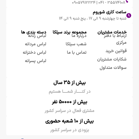
35574108 - 041 | 09057912234
ساعت کاری شوروم
شنبه تا چهارشنبه 9 الی 17 ، پنج شنبه 9 الی 14
خدمات مشتریان
مجموعه برند سيلكا
دسته بندی ها
ارتباط با دفتر
درباره ما
لباس زنانه
مرکزی
شعب سیلکا
لباس مردانه
قوانین خرید
تماس با ما
لباس دخترانه
شکایات مشتریان
لباس پسرانه
سوالات متداول
بیش از 35 سال
در کنـــــار شمــــا هستیم
بیش از 50000 نفر
مشتری فعال در سراسر کشور
بیش از 10 شعبه حضوری
بزودی در سراسر کشور