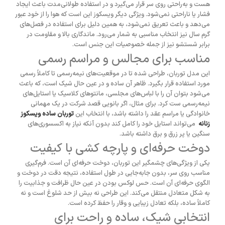
هست و به‌راحتی روی سر قرار می‌گیرد و در استفاده طولانی‌مدت باعث ایجاد
فشار یا ناراحتی نمی‌شود. ویژگی دیگر ویسکوز این است که هوا را از خود عبور
می‌دهد و باعث تعریق نمی‌شود، به همین دلیل برای استفاده در فصل‌های
گرم سال نیز انتخاب مناسبی به شمار می‌رود. ماندگاری بالا و مقاومت در
برابر شستشو نیز از جمله خصوصیات این جنس است.
مناسب برای مجالس و مراسم رسمی
این مدل توربان، طراحی شده تا در موقعیت‌های نیمه‌رسمی تا کاملاً رسمی
مورد استفاده قرار بگیرد. ظاهر آن ساده و در عین حال شیک است، که باعث
می‌شود بتوان آن را با لباس‌های مجلسی، مانتوهای کلاسیک یا استایل‌های
نیمه‌رسمی ست کرد. برای مثال، اگر بانویی قصد شرکت در یک مهمانی
خانوادگی یا مراسم عقد را داشته باشد، با انتخاب این
توربان ساده ویسکوز
زنانه
می‌تواند استایل خود را کامل کند بدون آنکه نیاز به اکسسوری‌های
سنگین یا پر زرق و برق داشته باشد.
دوخت حرفه‌ای و پارچه کشی با کیفیت
یکی از ویژگی‌های چشمگیر این توربان، دوخت حرفه‌ای آن است. فرم‌گیری
مناسب روی سر، بدون جابه‌جایی در طول استفاده، نتیجه دقت در دوخت و
الگوی حرفه‌ای آن است. حس لوکس بودن در عین حال ظرافت و جذابیت را
به شکل متعادل منتقل می‌کند. این طراحی نه بیش از حد شلوغ است و نه
کاملاً ساده، بلکه تعادل زیبایی و وقار را حفظ کرده است.
انتخابی شیک، ساده و راحت برای