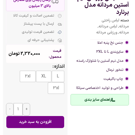
آستین مردانه مدل
بالای 3 میلیون
برنارد
تضمین اصالت و کیفیت کالا
لباس راحتی
دسته:
ارسال با پست پیشتاز
مردانه
,
لباس مردانه
,
تضمین قیمت تولیدی
مردانه
,
ورزشی مردانه
پشتیبانی حرفه ای
جنس نخ پنبه اعلا
قیمت
سایزبندی L تا 3XL
2,320,000
تومان
محصول:
مدل نیم آستین با شلوارک راسته
اندازه
تنخور نرمال
2xl
XL
L
چاپ باکیفیت
3xl
طراحی و تولید اختصاصی سیلکا
راهنمای سایز بندی
-
+
افزودن به سبد خرید