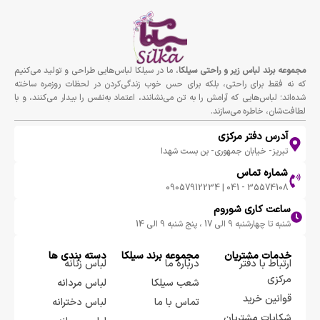
مجموعه برند لباس زير و راحتى سيلكا
، ما در سیلکا لباس‌هایی طراحی و تولید می‌کنیم
که نه فقط برای راحتی، بلکه برای حس خوب زندگی‌کردن در لحظات روزمره ساخته
شده‌اند؛ لباس‌هایی که آرامش را به تن می‌نشانند، اعتماد به‌نفس را بیدار می‌کنند، و با
لطافت‌شان، خاطره می‌سازند.
آدرس دفتر مرکزی
تبریز- خیابان جمهوری- بن بست شهدا
شماره تماس
35574108 - 041 | 09057912234
ساعت کاری شوروم
شنبه تا چهارشنبه 9 الی 17 ، پنج شنبه 9 الی 14
خدمات مشتریان
مجموعه برند سيلكا
دسته بندی ها
ارتباط با دفتر
درباره ما
لباس زنانه
مرکزی
شعب سیلکا
لباس مردانه
قوانین خرید
تماس با ما
لباس دخترانه
شکایات مشتریان