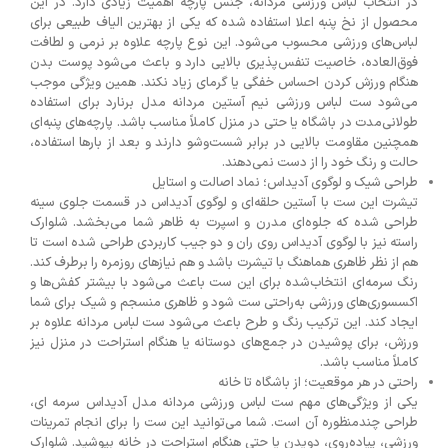
در انتخاب لباس ورزشی مردانه، جنس پارچه اهمیت زیادی دارد. در این
محصول از نخ پنبه اعلا استفاده شده که یکی از بهترین الیاف طبیعی برای
لباس‌های ورزشی محسوب می‌شود. این نوع پارچه علاوه بر نرمی و لطافت
فوق‌العاده، خاصیت تنفس‌پذیری بالایی دارد و باعث می‌شود پوست بدن
هنگام ورزش کردن احساس خفگی یا گرمای زیاد نکند. همین ویژگی موجب
می‌شود ست لباس ورزشی نیم آستین مردانه مدل برنارد برای استفاده
طولانی‌مدت در باشگاه یا حتی در منزل کاملاً مناسب باشد. پارچه‌های پنبه‌ای
همچنین مقاومت بالایی در برابر شست‌وشو دارند و بعد از بارها استفاده،
حالت و رنگ خود را از دست نمی‌دهند.
طراحی شیک و لوگوی آدیداس؛ نماد اصالت و استایل
تیشرت این ست با آستین حلقه‌ای و لوگوی آدیداس در قسمت جلوی سینه
طراحی شده که جلوه‌ای مدرن و اسپرت به ظاهر شما می‌بخشد. شلوارک
راسته نیز با لوگوی آدیداس روی ران و دو جیب کاربردی طراحی شده است تا
هم از نظر ظاهری هماهنگ با تیشرت باشد و هم نیازهای روزمره را برطرف کند.
رنگ سرمه‌ای انتخاب‌شده برای این ست باعث می‌شود با بیشتر کفش‌ها و
اکسسوری‌های ورزشی به‌راحتی ست شود و ظاهری منسجم و شیک برای شما
ایجاد کند. این ترکیب رنگ و طرح باعث می‌شود ست لباس مردانه علاوه بر
ورزش، برای پوشیدن در جمع‌های دوستانه یا هنگام استراحت در منزل نیز
کاملاً مناسب باشد.
راحتی در هر موقعیت؛ از باشگاه تا خانه
یکی از ویژگی‌های مهم ست لباس ورزشی مردانه مدل آدیداس سرمه ای،
طراحی چندمنظوره آن است. شما می‌توانید این ست را برای انجام تمرینات
ورزشی، پیاده‌روی، دویدن یا حتی هنگام استراحت در خانه بپوشید. شلوارک