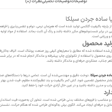
توضیحات
توضیحات تکمیلی
نظرات (0)
ا ساده جردن سیلکا
ز پارچه‌ باکیفیت گلکسی تولید شده است که هم‌زمان نرمی، دوام و تنفس‌پذیری را فراهم 
 در برابر شست‌وشوهای مکرر داشته باشد و رنگ آن ثابت بماند. استفاده از مواد اولیه د
ه و ورزشی است.
تولید محصول
 کنترل‌شده استفاده شده که مطابق با معیارهای کیفی روز صنعت پوشاک است. الیاف به‌کا
ناسب هستند. همچنین چاپ طرح Jordan روی محصول با استفاده از تکنولوژی چاپ پیشرفته و ماندگار انجام شده که
اهر جذاب، عملکردی حرفه‌ای و ماندگار داشته باشد.
اده جردن سیلکا
، دوخت دقیق و مهندسی‌شده آن است. تمامی درزها با دستگاه‌های صنع
بیشتر محصول تضمین شود. کش کمر باکیفیت و بند تنظیم‌کننده مقاوم، فیت شدن بهتر رو
تب و مدرن داشته باشید و در عین حال آزادی حرکت خود را حفظ کنید.
ارد
 متناسب با فرم‌های مختلف بدنی طراحی شده است. تنخور آن به‌صورت فیت استاندارد
ستایل و حرفه‌ای ایجاد می‌کند. الگوی برش به‌گونه‌ای طراحی شده که هنگام حرکت، نشس