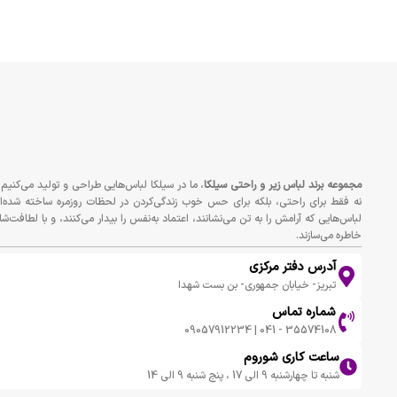
مجموعه برند لباس زير و راحتى سيلكا
، ما در سیلکا لباس‌هایی طراحی و تولید می‌کنیم 
نه فقط برای راحتی، بلکه برای حس خوب زندگی‌کردن در لحظات روزمره ساخته شده‌ان
لباس‌هایی که آرامش را به تن می‌نشانند، اعتماد به‌نفس را بیدار می‌کنند، و با لطافت‌شا
خاطره می‌سازند.
آدرس دفتر مرکزی
تبریز- خیابان جمهوری- بن بست شهدا
شماره تماس
35574108 - 041 | 09057912234
ساعت کاری شوروم
شنبه تا چهارشنبه 9 الی 17 ، پنج شنبه 9 الی 14