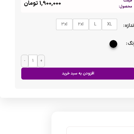
قیمت
1,900,000
تومان
محصول:
3xl
2xl
L
XL
ندازه
نگ
-
+
افزودن به سبد خرید