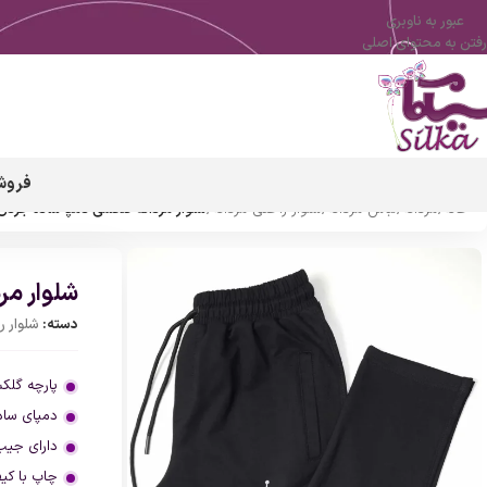
عبور به ناوبری
رفتن به محتوای اصلی
فروش
خانه
/
مردانه
/
لباس مردانه
/
شلوار راحتی مردانه
/
شلوار مردانه گلکسی دمپا ساده جردن
شلوار مر
دسته:
شلوار ر
پارچه گلک
دمپای ساد
دارای جیب
چاپ با کی