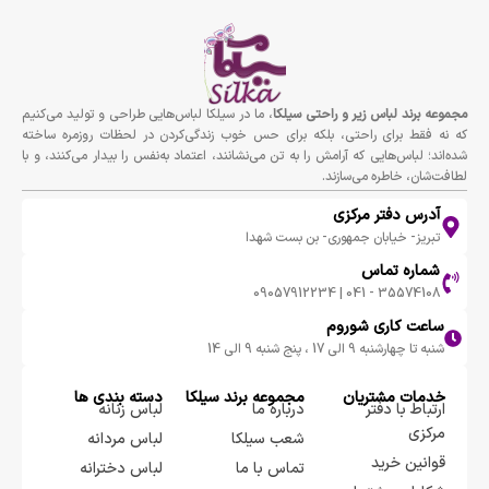
مجموعه برند لباس زير و راحتى سيلكا
، ما در سیلکا لباس‌هایی طراحی و تولید می‌کنیم
که نه فقط برای راحتی، بلکه برای حس خوب زندگی‌کردن در لحظات روزمره ساخته
شده‌اند؛ لباس‌هایی که آرامش را به تن می‌نشانند، اعتماد به‌نفس را بیدار می‌کنند، و با
لطافت‌شان، خاطره می‌سازند.
آدرس دفتر مرکزی
تبریز- خیابان جمهوری- بن بست شهدا
شماره تماس
35574108 - 041 | 09057912234
ساعت کاری شوروم
شنبه تا چهارشنبه 9 الی 17 ، پنج شنبه 9 الی 14
خدمات مشتریان
مجموعه برند سيلكا
دسته بندی ها
ارتباط با دفتر
درباره ما
لباس زنانه
مرکزی
شعب سیلکا
لباس مردانه
قوانین خرید
تماس با ما
لباس دخترانه