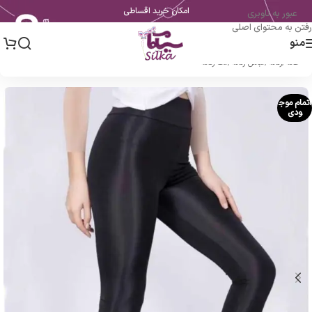
امکان خرید اقساطی
عبور به ناوبری
رفتن به محتوای اصلی
منو
خانه
/
زنانه
/
لباس زنانه
/
لگ زنانه
اتمام موج
ودی