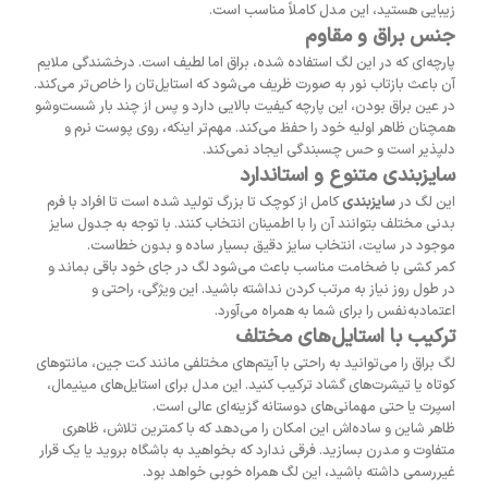
زیبایی هستید، این مدل کاملاً مناسب است.
جنس براق و مقاوم
پارچه‌ای که در این لگ استفاده شده، براق اما لطیف است. درخشندگی ملایم
آن باعث بازتاب نور به صورت ظریف می‌شود که استایل‌تان را خاص‌تر می‌کند.
در عین براق بودن، این پارچه کیفیت بالایی دارد و پس از چند بار شست‌وشو
همچنان ظاهر اولیه خود را حفظ می‌کند. مهم‌تر اینکه، روی پوست نرم و
دلپذیر است و حس چسبندگی ایجاد نمی‌کند.
سایزبندی متنوع و استاندارد
این لگ در
سایزبندی
کامل از کوچک تا بزرگ تولید شده است تا افراد با فرم
بدنی مختلف بتوانند آن را با اطمینان انتخاب کنند. با توجه به جدول سایز
موجود در سایت، انتخاب سایز دقیق بسیار ساده و بدون خطاست.
کمر کشی با ضخامت مناسب باعث می‌شود لگ در جای خود باقی بماند و
در طول روز نیاز به مرتب کردن نداشته باشید. این ویژگی، راحتی و
اعتمادبه‌نفس را برای شما به همراه می‌آورد.
ترکیب با استایل‌های مختلف
لگ براق را می‌توانید به راحتی با آیتم‌های مختلفی مانند کت جین، مانتوهای
کوتاه یا تیشرت‌های گشاد ترکیب کنید. این مدل برای استایل‌های مینیمال،
اسپرت یا حتی مهمانی‌های دوستانه گزینه‌ای عالی است.
ظاهر شاین و ساده‌اش این امکان را می‌دهد که با کمترین تلاش، ظاهری
متفاوت و مدرن بسازید. فرقی ندارد که بخواهید به باشگاه بروید یا یک قرار
غیررسمی داشته باشید، این لگ همراه خوبی خواهد بود.