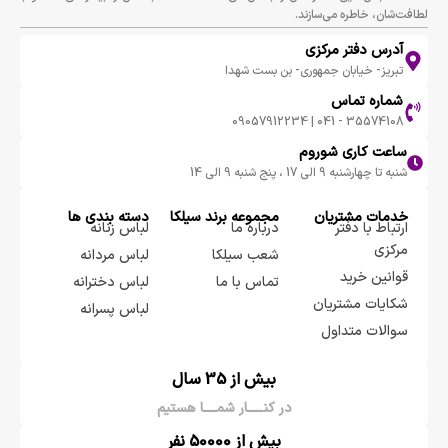
لطافت‌شان، خاطره می‌سازند.
آدرس دفتر مرکزی
تبریز- خیابان جمهوری- بن بست شهدا
شماره تماس
35574108 - 041 | 09057912234
ساعت کاری شوروم
شنبه تا چهارشنبه 9 الی 17 ، پنج شنبه 9 الی 14
خدمات مشتریان
مجموعه برند سيلكا
دسته بندی ها
ارتباط با دفتر
درباره ما
لباس زنانه
مرکزی
شعب سیلکا
لباس مردانه
قوانین خرید
تماس با ما
لباس دخترانه
شکایات مشتریان
لباس پسرانه
سوالات متداول
بیش از 35 سال
در کنـــــار شمــــا هستیم
بیش از 50000 نفر