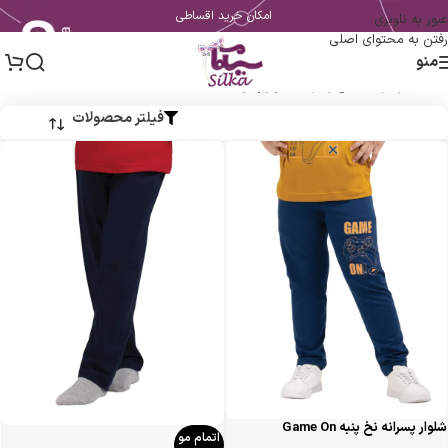
امکان خرید اقساطی
عبور به ناوبری
رفتن به محتوای اصلی
منو
خانه
/
پسرانه
/
لباس پسرانه
/
شلوار پسرانه
فیلتر محصولات
شلوار پسرانه نخ پنبه Game On
اتمام مو