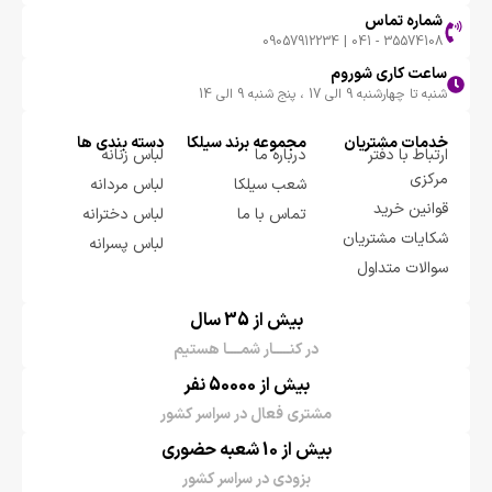
شماره تماس
35574108 - 041 | 09057912234
ساعت کاری شوروم
شنبه تا چهارشنبه 9 الی 17 ، پنج شنبه 9 الی 14
خدمات مشتریان
مجموعه برند سيلكا
دسته بندی ها
ارتباط با دفتر
درباره ما
لباس زنانه
مرکزی
شعب سیلکا
لباس مردانه
قوانین خرید
تماس با ما
لباس دخترانه
شکایات مشتریان
لباس پسرانه
سوالات متداول
بیش از 35 سال
در کنـــــار شمــــا هستیم
بیش از 50000 نفر
مشتری فعال در سراسر کشور
بیش از 10 شعبه حضوری
بزودی در سراسر کشور