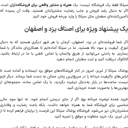
یلکا فقط یک فروشگاه نیست؛ یک
هم‌راه و مشاور واقعی برای فروشگاه‌داران
است.
اگر به دنبال رشد فروش و جلب رضایت مشتریانتان هستید، وقت آن رسیده که
تأمین‌کننده‌ای مطمئن مثل سیلکا را وارد چرخه فروش خود کنید.
یک پیشنهاد ویژه برای اصناف یزد و اصفهان
اگر شما فروشنده‌ای در یزد، اصفهان، کرمان یا هر شهر دیگری هستید که به دنبال
تنوع، کیفیت و سود بالا هستید، ما در سیلکا آماده‌ایم تا همکاری‌ای ماندگار با شما
بسازیم. به راحتی می‌توانید از طریق واتساپ یا تماس تلفنی با ما در ارتباط باشید،
کاتالوگ دریافت کنید و ثبت سفارش انجام دهید.
پوشاک سیلکا از تبریز، امروز در کنار فروشگاه‌های موفق یزد ایستاده و آماده‌ است تا
لباس‌های باکیفیت مردانه را در سریع‌ترین زمان ممکن به دست شما برساند. دیگر لازم
نیست ساعت‌ها در بازار به‌دنبال تیشرت بگردید، با یک تماس ساده، مجموعه‌ای از
بهترین‌ها را به‌صورت عمده خریداری کنید.
رید عمده تیشرت مردانه
یزد
اگر از جای درستی انجام شود، نه تنها سود مالی
مناسبی برای فروشگاه شما به همراه خواهد داشت، بلکه باعث رضایت و وفاداری
مشتریان‌تان نیز می‌شود. فروشگاه پوشاک سیلکا این فرصت را برایتان فراهم کرده تا از
دل تبریز، یک خرید متفاوت و موفق را تجربه کنید.
همین حالا با سیلکا تماس بگیرید و فصل جدیدی از فروش حرفه‌ای را آغاز کنید.