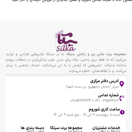
مجموعه برند لباس زير و راحتى سيلكا
، ما در سیلکا لباس‌هایی طراحی و تولید
می‌کنیم که نه فقط برای راحتی، بلکه برای حس خوب زندگی‌کردن در لحظات روزمره
ساخته شده‌اند؛ لباس‌هایی که آرامش را به تن می‌نشانند، اعتماد به‌نفس را بیدار
می‌کنند، و با لطافت‌شان، خاطره می‌سازند.
آدرس دفتر مرکزی
تبریز- خیابان جمهوری- بن بست شهدا
شماره تماس
35574108 - 041 | 09057912234
ساعت کاری شوروم
شنبه تا چهارشنبه 9 الی 17 ، پنج شنبه 9 الی 14
خدمات مشتریان
مجموعه برند سيلكا
دسته بندی ها
ارتباط با دفتر
درباره ما
لباس زنانه