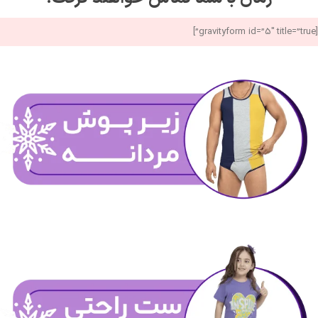
[gravityform id=”5″ title=”true”]