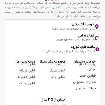
مجموعه برند لباس زير و راحتى سيلكا
، ما در سیلکا لباس‌هایی طراحی و تولید
می‌کنیم که نه فقط برای راحتی، بلکه برای حس خوب زندگی‌کردن در لحظات روزمره
ساخته شده‌اند؛ لباس‌هایی که آرامش را به تن می‌نشانند، اعتماد به‌نفس را بیدار
می‌کنند، و با لطافت‌شان، خاطره می‌سازند.
آدرس دفتر مرکزی
تبریز- خیابان جمهوری- بن بست شهدا
شماره تماس
35574108 - 041 | 09057912234
ساعت کاری شوروم
شنبه تا چهارشنبه 9 الی 17 ، پنج شنبه 9 الی 14
خدمات مشتریان
مجموعه برند سيلكا
دسته بندی ها
ارتباط با دفتر
درباره ما
لباس زنانه
مرکزی
شعب سیلکا
لباس مردانه
قوانین خرید
تماس با ما
لباس دخترانه
شکایات مشتریان
لباس پسرانه
سوالات متداول
بیش از 35 سال