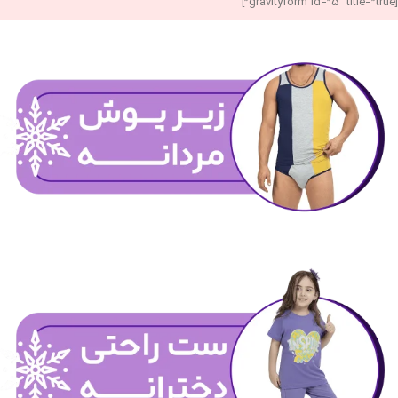
[gravityform id=”5″ title=”true”]