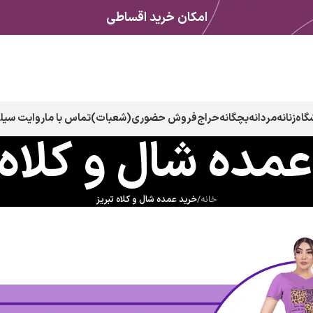
امکان خرید اقساطی
گاه
زنانه
مردانه
بچگانه
حراج
فروش حضوری(شعبات)
تماس با ما
روایت سیلک
مده شال و کلاه 
خانه
/
خرید عمده شال و کلاه تبریز