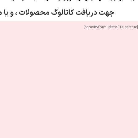
جهت دریافت کاتالوگ محصولات ، و یا مش
[gravityform id=”5″ title=”true”]