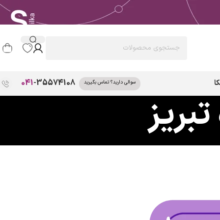
041
-35574108
ا
سوالی دارید؟ تماس بگیرید
تبریز