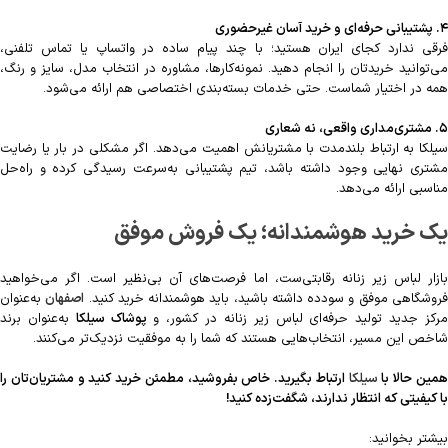
۴. پشتیبانی حرفه‌ای و خرید آسان غیرحضوری
فرقی ندارد کجای ایران هستید؛ با چند پیام ساده در واتساپ یا تماس تلفنی،
می‌توانید خریدتان را انجام دهید. نمونه‌کارها، مشاوره در انتخاب مدل، سایز و رنگ،
همه در اختیار شماست. حتی خدمات بسته‌بندی اختصاصی هم ارائه می‌شود.
۵. مشتری‌مداری واقعی، نه شعاری
سیلکا به ارتباط بلندمدت با مشتریانش اهمیت می‌دهد. اگر مشکلی در بار یا رضایت
مشتری نهایی وجود داشته باشد، تیم پشتیبانی به‌سرعت رسیدگی کرده و راه‌حل
مناسبی ارائه می‌دهد.
یک خرید هوشمندانه؛ یک فروش موفق
بازار لباس زیر زنانه رقابتی‌ست، اما فرصت‌های آن بی‌نظیر است. اگر می‌خواهید
روشگاهی موفق و سودده داشته باشید، باید هوشمندانه خرید کنید.
اصفهان
به‌عنوان
رکز جدید تولید حرفه‌ای لباس زیر زنانه در کشور، و
پوشاک سیلکا
به‌عنوان برند
شاخص این مسیر، انتخاب‌هایی هستند که شما را به موفقیت نزدیک‌تر می‌کنند.
مین حالا با
سیلکا
ارتباط بگیرید. خاص بفروشید، مطمئن خرید کنید و مشتریان‌تان را
با کیفیتی که انتظار ندارند، شگفت‌زده کنید!
بیشتر بخوانید: