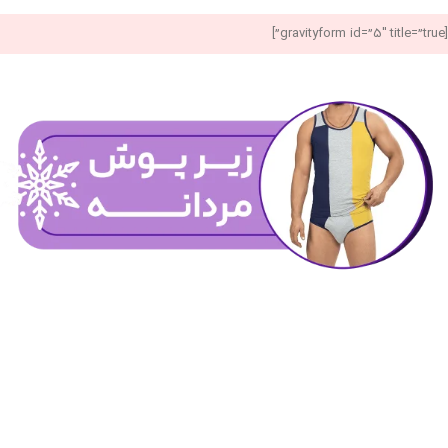
[gravityform id=”5″ title=”true”]