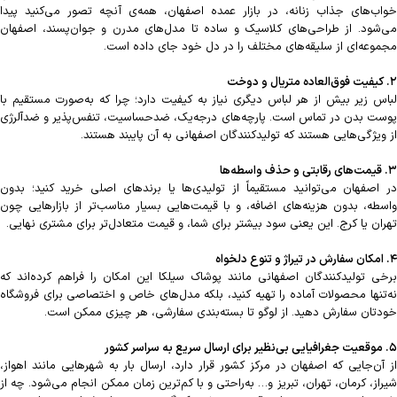
خواب‌های جذاب زنانه، در بازار عمده اصفهان، همه‌ی آنچه تصور می‌کنید پیدا
می‌شود. از طراحی‌های کلاسیک و ساده تا مدل‌های مدرن و جوان‌پسند، اصفهان
مجموعه‌ای از سلیقه‌های مختلف را در دل خود جای داده است.
۲. کیفیت فوق‌العاده متریال و دوخت
لباس زیر بیش از هر لباس دیگری نیاز به کیفیت دارد؛ چرا که به‌صورت مستقیم با
پوست بدن در تماس است. پارچه‌های درجه‌یک، ضدحساسیت، تنفس‌پذیر و ضدآلرژی
از ویژگی‌هایی هستند که تولیدکنندگان اصفهانی به آن پایبند هستند.
۳. قیمت‌های رقابتی و حذف واسطه‌ها
در اصفهان می‌توانید مستقیماً از تولیدی‌ها یا برندهای اصلی خرید کنید؛ بدون
واسطه، بدون هزینه‌های اضافه، و با قیمت‌هایی بسیار مناسب‌تر از بازارهایی چون
تهران یا کرج. این یعنی سود بیشتر برای شما، و قیمت متعادل‌تر برای مشتری نهایی.
۴. امکان سفارش در تیراژ و تنوع دلخواه
برخی تولیدکنندگان اصفهانی مانند پوشاک سیلکا این امکان را فراهم کرده‌اند که
نه‌تنها محصولات آماده را تهیه کنید، بلکه مدل‌های خاص و اختصاصی برای فروشگاه
خودتان سفارش دهید. از لوگو تا بسته‌بندی سفارشی، هر چیزی ممکن است.
۵. موقعیت جغرافیایی بی‌نظیر برای ارسال سریع به سراسر کشور
از آن‌جایی که اصفهان در مرکز کشور قرار دارد، ارسال بار به شهرهایی مانند اهواز،
شیراز، کرمان، تهران، تبریز و… به‌راحتی و با کم‌ترین زمان ممکن انجام می‌شود. چه از