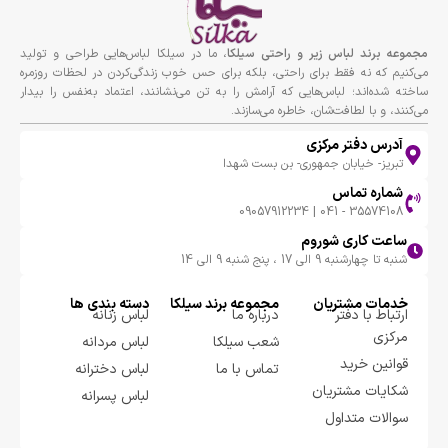
مجموعه برند لباس زير و راحتى سيلكا
، ما در سیلکا لباس‌هایی طراحی و تولید
می‌کنیم که نه فقط برای راحتی، بلکه برای حس خوب زندگی‌کردن در لحظات روزمره
ساخته شده‌اند؛ لباس‌هایی که آرامش را به تن می‌نشانند، اعتماد به‌نفس را بیدار
می‌کنند، و با لطافت‌شان، خاطره می‌سازند.
آدرس دفتر مرکزی
تبریز- خیابان جمهوری- بن بست شهدا
شماره تماس
35574108 - 041 | 09057912234
ساعت کاری شوروم
شنبه تا چهارشنبه 9 الی 17 ، پنج شنبه 9 الی 14
خدمات مشتریان
مجموعه برند سيلكا
دسته بندی ها
ارتباط با دفتر
درباره ما
لباس زنانه
مرکزی
شعب سیلکا
لباس مردانه
قوانین خرید
تماس با ما
لباس دخترانه
شکایات مشتریان
لباس پسرانه
سوالات متداول