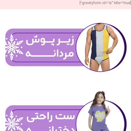
[gravityform id=”5″ title=”true”]