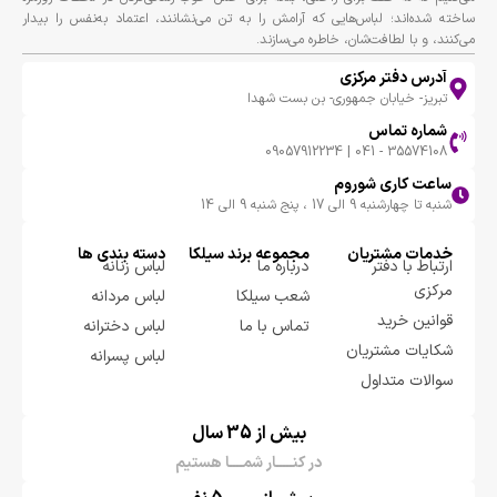
ساخته شده‌اند؛ لباس‌هایی که آرامش را به تن می‌نشانند، اعتماد به‌نفس را بیدار
می‌کنند، و با لطافت‌شان، خاطره می‌سازند.
آدرس دفتر مرکزی
تبریز- خیابان جمهوری- بن بست شهدا
شماره تماس
35574108 - 041 | 09057912234
ساعت کاری شوروم
شنبه تا چهارشنبه 9 الی 17 ، پنج شنبه 9 الی 14
خدمات مشتریان
مجموعه برند سيلكا
دسته بندی ها
ارتباط با دفتر
درباره ما
لباس زنانه
مرکزی
شعب سیلکا
لباس مردانه
قوانین خرید
تماس با ما
لباس دخترانه
شکایات مشتریان
لباس پسرانه
سوالات متداول
بیش از 35 سال
در کنـــــار شمــــا هستیم