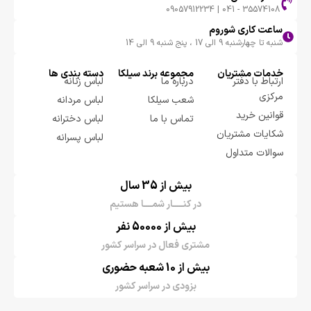
35574108 - 041 | 09057912234
ساعت کاری شوروم
شنبه تا چهارشنبه 9 الی 17 ، پنج شنبه 9 الی 14
خدمات مشتریان
مجموعه برند سيلكا
دسته بندی ها
ارتباط با دفتر
درباره ما
لباس زنانه
مرکزی
شعب سیلکا
لباس مردانه
قوانین خرید
تماس با ما
لباس دخترانه
شکایات مشتریان
لباس پسرانه
سوالات متداول
بیش از 35 سال
در کنـــــار شمــــا هستیم
بیش از 50000 نفر
مشتری فعال در سراسر کشور
بیش از 10 شعبه حضوری
بزودی در سراسر کشور