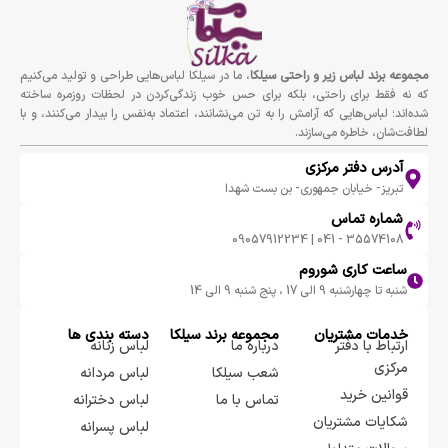
مجموعه برند لباس زير و راحتى سيلكا
، ما در سیلکا لباس‌هایی طراحی و تولید می‌کنیم
که نه فقط برای راحتی، بلکه برای حس خوب زندگی‌کردن در لحظات روزمره ساخته
شده‌اند؛ لباس‌هایی که آرامش را به تن می‌نشانند، اعتماد به‌نفس را بیدار می‌کنند، و با
لطافت‌شان، خاطره می‌سازند.
آدرس دفتر مرکزی
تبریز- خیابان جمهوری- بن بست شهدا
شماره تماس
35574108 - 041 | 09057912234
ساعت کاری شوروم
شنبه تا چهارشنبه 9 الی 17 ، پنج شنبه 9 الی 14
خدمات مشتریان
مجموعه برند سيلكا
دسته بندی ها
ارتباط با دفتر
درباره ما
لباس زنانه
مرکزی
شعب سیلکا
لباس مردانه
قوانین خرید
تماس با ما
لباس دخترانه
شکایات مشتریان
لباس پسرانه