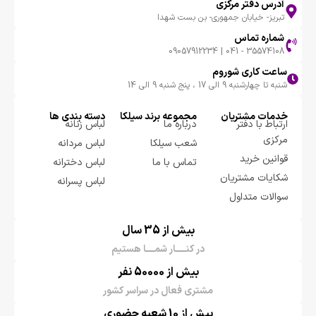
آدرس دفتر مرکزی
تبریز- خیابان جمهوری- بن بست شهدا
شماره تماس
35574108 - 041 | 09057912234
ساعت کاری شوروم
شنبه تا چهارشنبه 9 الی 17 ، پنج شنبه 9 الی 14
خدمات مشتریان
مجموعه برند سيلكا
دسته بندی ها
ارتباط با دفتر
درباره ما
لباس زنانه
مرکزی
شعب سیلکا
لباس مردانه
قوانین خرید
تماس با ما
لباس دخترانه
شکایات مشتریان
لباس پسرانه
سوالات متداول
بیش از 35 سال
در کنـــــار شمــــا هستیم
بیش از 50000 نفر
مشتری فعال در سراسر کشور
بیش از 10 شعبه حضوری