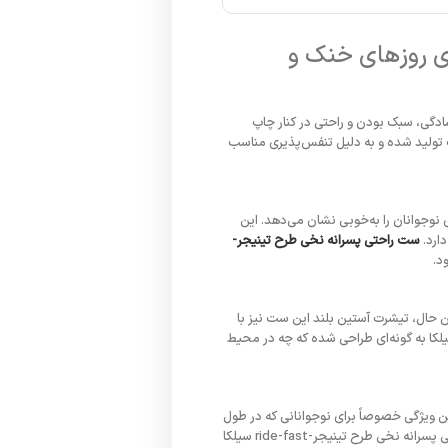
نتخابی ایده‌آل برای روزهای خنک و
بردی برای نوجوانان ۱۱ تا ۱۶ سال است که در طراحی آن سادگی، سبک بودن و راحتی در کنار چاپ
ت تولید شده و به دلیل تنفس‌پذیری مناسب
راجوی نوجوانان را به‌خوبی نشان می‌دهد. این
دارد.
ست راحتی پسرانه نخی طرح تینیجر-
د.
ن حال، تیشرت آستین بلند این ست نیز با
سب بدن نوجوان طراحی شده و به‌راحتی با دیگر لباس‌ها ترکیب می‌شود. ست راحتی پسرانه نخی طرح تینیجر-ride-fast سیلکا به گونه‌ای طراحی شده که چه در محیط
ین ویژگی خصوصاً برای نوجوانانی که در طول
روز فعالیت زیادی دارند بسیار مهم است، چرا که مانع از گرم شدن بیش از حد بدن یا احساس سرما در هوای خنک می‌شود. ست راحتی پسرانه نخی طرح تینیجر-ride-fast سیلکا