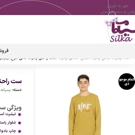
عبور به ناوبری
رفتن به محتوای اصلی
فروش
خانه
/
پسرانه
/
لباس پسرانه
/
لباس خانگی پسرانه
/
ست راحتی پسرانه نخی طرح تینیجر-ride-fast سیلک
ست راحتی پس
اتمام موجو
دی
دسته:
پسرانه
,
ویژگی ست را
تیشرت آستی
شلوار راست
چاپ بادوام با