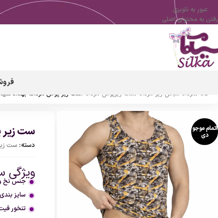
عبور به ناوبری
رفتن به محتوای اصلی
فروش
خانه
/
مردانه
/
لباس زیر مردانه
/
ست زیرپوش مردانه
/
ست زیر پوش مردانه بهداد سیلک
ست زیر پ
اتمام موجو
دی
دسته:
ست زیر
ویژگی س
جنس نخ و 
سایز بندی L تا XL
تنخور فیت