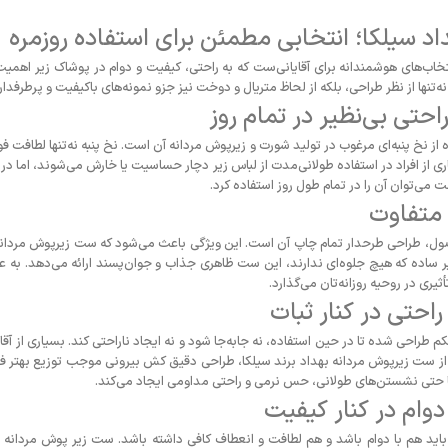
د سیلکا؛ انتخابی مطمئن برای استفاده روزمره
تخاب‌های هوشمندانه برای آقایانی‌ست که به راحتی، کیفیت و دوام در پوشاک زیر اه
تنها از نظر طراحی، بلکه از لحاظ متریال و دوخت نیز جزو نمونه‌های باکیفیت و پرطرفدا
حتی بی‌نظیر در تمام روز
از نخ پنبه‌ای مرغوب در تولید شورت و زیرپوش مردانه آن است. نخ پنبه نه‌تنها لطافت فوق
ری از افراد در استفاده طولانی‌مدت از لباس زیر دچار حساسیت یا خارش می‌شوند، اما در
 می‌توان آن را در تمام طول روز استفاده کرد.
 متفاوت
ول، طراحی طرحدار تمام چاپ آن است. این ویژگی باعث می‌شود که ست زیرپوش مردانه 
ر ساده که هیچ جلوه‌ای ندارند، این ست ظاهری جذاب و جوان‌پسند ارائه می‌دهد. به عن
ثیری در روحیه روزانه‌تان می‌گذارد.
احتی در کنار ثبات
احی شده تا در حین استفاده، نه جابه‌جا شود و نه ایجاد ناراحتی کند. بسیاری از آقا
 از ست زیرپوش مردانه بهداد برند سیلکا، طراحی دقیق کش بیرونی موجب توزیع بهتر فشا
ا حتی نشستن‌های طولانی، حس نرمی و راحتی مداومی ایجاد می‌کند.
وام در کنار کیفیت
اید هم با دوام باشد و هم لطافت و انعطاف کافی داشته باشد. ست زیر پوش مردانه ب