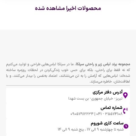
محصولات اخیرا مشاهده شده
مجموعه برند لباس زير و راحتى سيلكا
، ما در سیلکا لباس‌هایی طراحی و تولید می‌کنیم
که نه فقط برای راحتی، بلکه برای حس خوب زندگی‌کردن در لحظات روزمره ساخته
شده‌اند؛ لباس‌هایی که آرامش را به تن می‌نشانند، اعتماد به‌نفس را بیدار می‌کنند، و با
لطافت‌شان، خاطره می‌سازند.
آدرس دفتر مرکزی
تبریز- خیابان جمهوری- بن بست شهدا
شماره تماس
35574108 - 041 | 09057912234
ساعت کاری شوروم
شنبه تا چهارشنبه 9 الی 17 ، پنج شنبه 9 الی 14