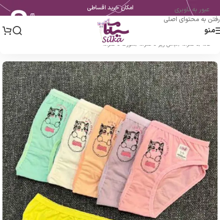
امکان خرید اقساطی
عبور به ناوبری
رفتن به محتوای اصلی
منو
خانه
/
دخترانه
/
لباس زیر دخترانه
/
شورت دخترانه