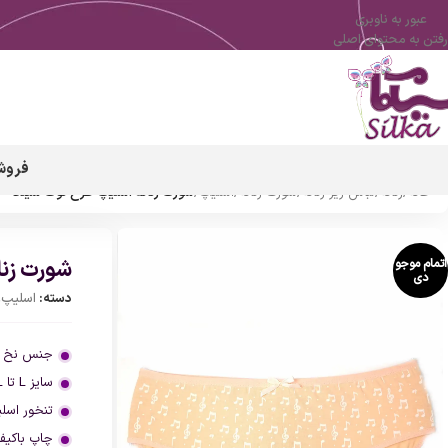
عبور به ناوبری
رفتن به محتوای اصلی
فروش
خانه
/
زنانه
/
لباس زیر زنانه
/
شورت زنانه
/
اسلیپ
/
شورت زنانه اسلیپ طرح نوت سیلکا
شورت زنا
اتمام موجو
دی
دسته:
اسلیپ
,
جنس نخ و 
سایز L تا 2XL
تنخور اسل
چاپ باکیف