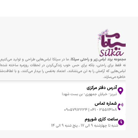
مجموعه برند لباس زير و راحتى سيلكا
، ما در سیلکا لباس‌هایی طراحی و تولید می‌کنیم 
نه فقط برای راحتی، بلکه برای حس خوب زندگی‌کردن در لحظات روزمره ساخته شده‌ان
لباس‌هایی که آرامش را به تن می‌نشانند، اعتماد به‌نفس را بیدار می‌کنند، و با لطافت‌شا
خاطره می‌سازند.
آدرس دفتر مرکزی
تبریز- خیابان جمهوری- بن بست شهدا
شماره تماس
35574108 - 041 | 09057912234
ساعت کاری شوروم
شنبه تا چهارشنبه 9 الی 17 ، پنج شنبه 9 الی 14