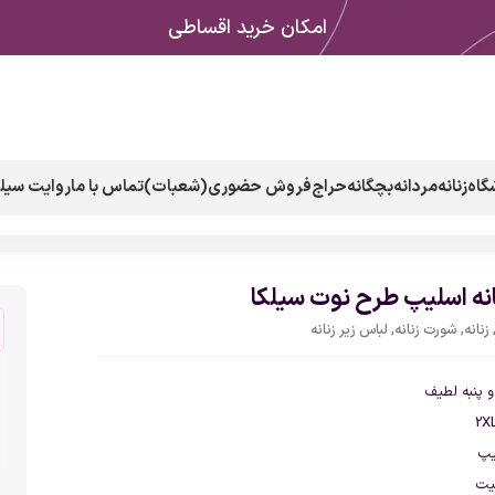
امکان خرید اقساطی
گاه
زنانه
مردانه
بچگانه
حراج
فروش حضوری(شعبات)
تماس با ما
روایت سیلک
نه اسلیپ طرح نوت سیلکا
زنانه
,
شورت زنانه
,
لباس زیر زنانه
پنبه لطیف
یپ
یت