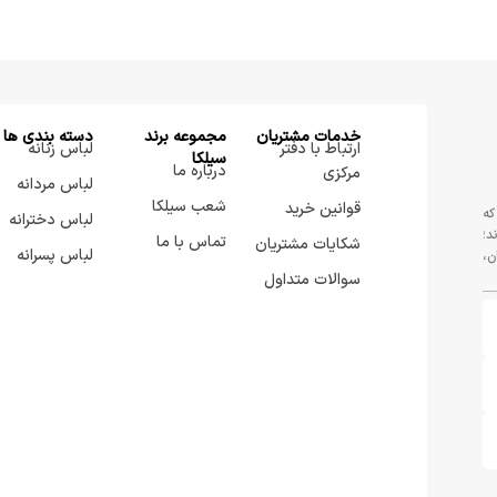
خدمات مشتریان
مجموعه برند
دسته بندی ها
ارتباط با دفتر
لباس زنانه
سيلكا
درباره ما
مرکزی
لباس مردانه
شعب سیلکا
قوانین خرید
که
لباس دخترانه
د؛
تماس با ما
شکایات مشتریان
لباس پسرانه
ن،
سوالات متداول