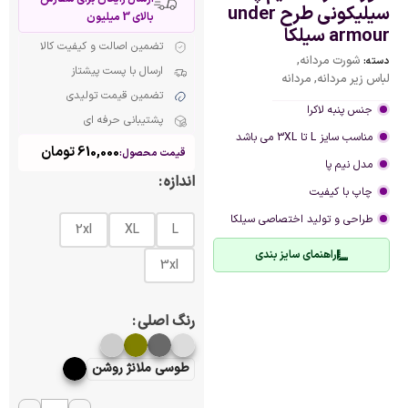
سیلیکونی طرح under
بالای 3 میلیون
armour سیلکا
تضمین اصالت و کیفیت کالا
شورت مردانه
,
دسته:
ارسال با پست پیشتاز
لباس زیر مردانه
,
مردانه
تضمین قیمت تولیدی
جنس پنبه لاکرا
پشتیبانی حرفه ای
مناسب سایز L تا 3XL می باشد
610,000
تومان
قیمت محصول:
مدل نیم پا
اندازه
چاپ با کیفیت
طراحی و تولید اختصاصی سیلکا
2xl
XL
L
راهنمای سایز بندی
3xl
رنگ اصلی
طوسی ملانژ روشن