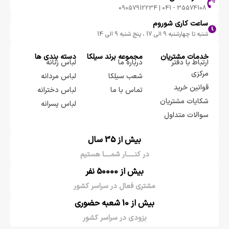
35574108 - 041 | 09057912234
ساعت کاری شوروم
شنبه تا چهارشنبه 9 الی 17 ، پنج شنبه 9 الی 14
خدمات مشتریان
مجموعه برند سيلكا
دسته بندی ها
ارتباط با دفتر
درباره ما
لباس زنانه
مرکزی
شعب سیلکا
لباس مردانه
قوانین خرید
تماس با ما
لباس دخترانه
شکایات مشتریان
لباس پسرانه
سوالات متداول
بیش از 35 سال
در کنـــــار شمــــا هستیم
بیش از 50000 نفر
مشتری فعال در سراسر کشور
بیش از 10 شعبه حضوری
بزودی در سراسر کشور