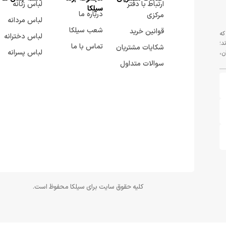
ارتباط با دفتر
لباس زنانه
سيلكا
درباره ما
مرکزی
لباس مردانه
شعب سیلکا
قوانین خرید
که
لباس دخترانه
د؛
تماس با ما
شکایات مشتریان
لباس پسرانه
ن،
سوالات متداول
کلیه حقوق سایت برای سیلکا محفوظ است.