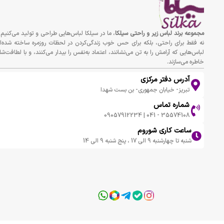
مجموعه برند لباس زير و راحتى سيلكا
، ما در سیلکا لباس‌هایی طراحی و تولید می‌کنیم 
نه فقط برای راحتی، بلکه برای حس خوب زندگی‌کردن در لحظات روزمره ساخته شده‌ان
لباس‌هایی که آرامش را به تن می‌نشانند، اعتماد به‌نفس را بیدار می‌کنند، و با لطافت‌شا
خاطره می‌سازند.
آدرس دفتر مرکزی
تبریز- خیابان جمهوری- بن بست شهدا
شماره تماس
35574108 - 041 | 09057912234
ساعت کاری شوروم
شنبه تا چهارشنبه 9 الی 17 ، پنج شنبه 9 الی 14