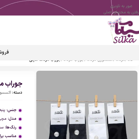
عبور به ناوبری
رفتن به محتوای اصلی
فروش
خانه
/
مردانه
/
اکسسوری مردانه
/
جوراب مردانه
/
جوراب مردانه مچی
جوراب مر
دسته:
اکسسور
جنس:
پنبه 100% خ
مدل:
مچی 
رنگ‌ها:
سفی
مناسب بر