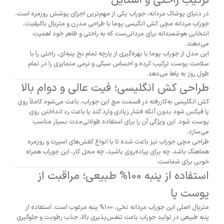
ترکیب راحتی و استایل
در دنیای پوشاک مردانه، جوراب یکی از مهم‌ترین اجزای پوشش روزمره است.
جوراب مردانه مچی کش انگیسی پوما با طراحی مدرن و متریال باکیفیت،
انتخابی هوشمندانه برای مردانی‌ست که به راحتی و ظاهر خود اهمیت
می‌دهند.
این مدل از جوراب پوما با بهره‌گیری از پارچه تمام نخ پنبه‌ای، راحتی را با
سلامت پوست ترکیب کرده و احساس سبکی و نرمی متمایزی را در تمام
طول روز به پاها می‌دهد.
طراحی کش انگلیسی؛ فیت عالی و دوام بالا
کش انگلیسی به‌کاررفته در قسمت مچ این جوراب، باعث می‌شود کاملاً روی
پا فیکس شود بدون آنکه فشار زیادی وارد کند یا باعث رد انداختن روی
پوست شود. این ویژگی آن را برای استفاده طولانی‌مدت بسیار مناسب
می‌سازد.
طراحی مچی جوراب نیز باعث شده تا با انواع کفش‌های اسپرت و روزمره
هماهنگ باشد. چه برای پیاده‌روی باشید، چه محل کار، این جوراب همراه
خوبی برای شماست.
استفاده از پنبه 100% طبیعی؛ مراقبت از
پوست پا
متریال اصلی این جوراب مردانه نخی، 100% پنبه مرغوب است. استفاده از
پنبه طبیعی در تولید جوراب باعث تنفس‌پذیری بالا، جذب رطوبت و جلوگیری