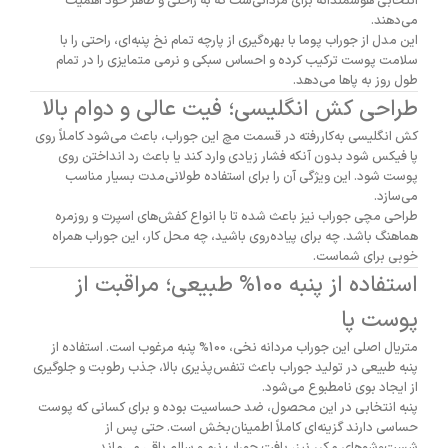
انتخابی هوشمندانه برای مردانی‌ست که به راحتی و ظاهر خود اهمیت
می‌دهند.
این مدل از جوراب پوما با بهره‌گیری از پارچه تمام نخ پنبه‌ای، راحتی را با
سلامت پوست ترکیب کرده و احساس سبکی و نرمی متمایزی را در تمام
طول روز به پاها می‌دهد.
طراحی کش انگلیسی؛ فیت عالی و دوام بالا
کش انگلیسی به‌کاررفته در قسمت مچ این جوراب، باعث می‌شود کاملاً روی
پا فیکس شود بدون آنکه فشار زیادی وارد کند یا باعث رد انداختن روی
پوست شود. این ویژگی آن را برای استفاده طولانی‌مدت بسیار مناسب
می‌سازد.
طراحی مچی جوراب نیز باعث شده تا با انواع کفش‌های اسپرت و روزمره
هماهنگ باشد. چه برای پیاده‌روی باشید، چه محل کار، این جوراب همراه
خوبی برای شماست.
استفاده از پنبه 100% طبیعی؛ مراقبت از
پوست پا
متریال اصلی این جوراب مردانه نخی، 100% پنبه مرغوب است. استفاده از
پنبه طبیعی در تولید جوراب باعث تنفس‌پذیری بالا، جذب رطوبت و جلوگیری
از ایجاد بوی نامطبوع می‌شود.
پنبه انتخابی در این محصول، ضد حساسیت بوده و برای کسانی که پوست
حساسی دارند گزینه‌ای کاملاً اطمینان‌بخش است. حتی پس از