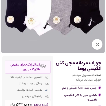
بزرگنمایی تصویر
جوراب مردانه مچی کش
ارسال رایگان برای سفارش
انگیسی پوما
بالای 3 میلیون
اکسسوری مردانه
,
دسته:
تضمین اصالت و کیفیت کالا
جوراب مردانه
,
مردانه
ارسال با پست پیشتاز
جنس: پنبه 100% طبیعی و نرم
تضمین قیمت تولیدی
طراحی مچی با کش انگلیسی
پشتیبانی حرفه ای
باکیفیت
220,000
تومان
قیمت محصول: