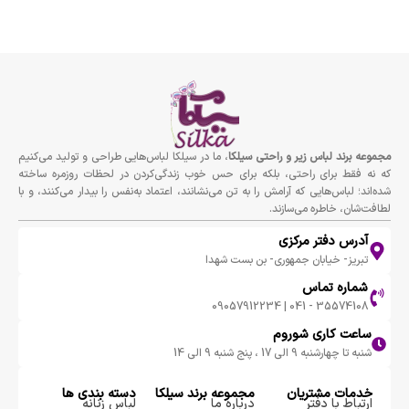
مجموعه برند لباس زير و راحتى سيلكا
، ما در سیلکا لباس‌هایی طراحی و تولید می‌کنیم
که نه فقط برای راحتی، بلکه برای حس خوب زندگی‌کردن در لحظات روزمره ساخته
شده‌اند؛ لباس‌هایی که آرامش را به تن می‌نشانند، اعتماد به‌نفس را بیدار می‌کنند، و با
لطافت‌شان، خاطره می‌سازند.
آدرس دفتر مرکزی
تبریز- خیابان جمهوری- بن بست شهدا
شماره تماس
35574108 - 041 | 09057912234
ساعت کاری شوروم
شنبه تا چهارشنبه 9 الی 17 ، پنج شنبه 9 الی 14
خدمات مشتریان
مجموعه برند سيلكا
دسته بندی ها
ارتباط با دفتر
درباره ما
لباس زنانه