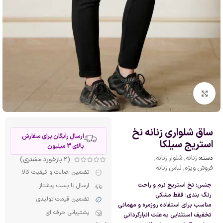
بزرگنمایی تصویر
ساق شلواری زنانه نخ
ارسال رایگان برای سفارش
استریج سیلکا
بالای 3 میلیون
زنانه
,
شلوار زنانه
,
دسته:
(
2
بازخورد مشتری)
فروش ویژه
,
لباس زنانه
تضمین اصالت و کیفیت کالا
جنس: نخ استریج نرم و راحت
ارسال با پست پیشتاز
رنگ بندی: فقط مشکی
تضمین قیمت تولیدی
مناسب برای استفاده روزمره و مهمانی
پشتیبانی حرفه ای
تخفیف استثنایی به علت انبارگردانی