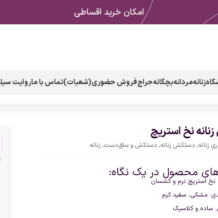
امکان خرید اقساطی
گاه
زنانه
مردانه
بچگانه
حراج
فروش حضوری(شعبات)
تماس با ما
روایت سیلک
انه نخ استریچ
 زنانه
,
دستکش زنانه
,
دستکش و ساق‌دست
,
زنانه
های محصول در یک نگاه:
خ استریچ نرم و کشسان
دی: مشکی، سفید کرم
 ساده و کلاسیک