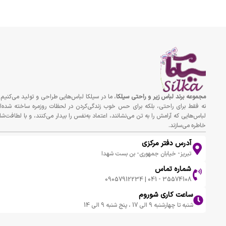
مجموعه برند لباس زير و راحتى سيلكا
، ما در سیلکا لباس‌هایی طراحی و تولید می‌کنیم 
نه فقط برای راحتی، بلکه برای حس خوب زندگی‌کردن در لحظات روزمره ساخته شده‌ان
لباس‌هایی که آرامش را به تن می‌نشانند، اعتماد به‌نفس را بیدار می‌کنند، و با لطافت‌شا
خاطره می‌سازند.
آدرس دفتر مرکزی
تبریز- خیابان جمهوری- بن بست شهدا
شماره تماس
35574108 - 041 | 09057912234
ساعت کاری شوروم
شنبه تا چهارشنبه 9 الی 17 ، پنج شنبه 9 الی 14