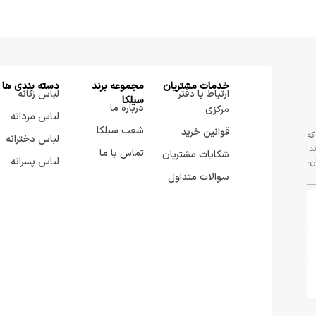
خدمات مشتریان
مجموعه برند
دسته بندی ها
ارتباط با دفتر
لباس زنانه
سيلكا
درباره ما
مرکزی
لباس مردانه
شعب سیلکا
قوانین خرید
که
لباس دخترانه
د؛
تماس با ما
شکایات مشتریان
لباس پسرانه
ن،
سوالات متداول