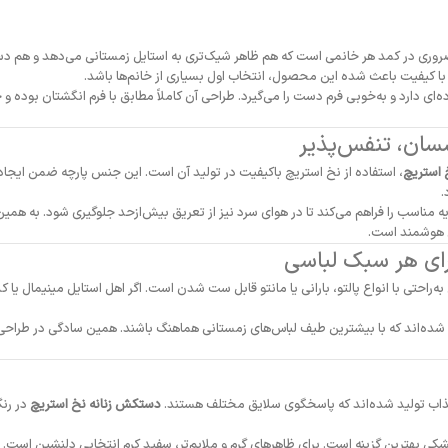
ضروری در کمد هر خانمی است که هم ظاهر شیک‌تری به استایل زمستانی می‌دهد و هم دس
ی با کیفیت باعث شده این محصول، انتخاب اول بسیاری از خانم‌ها باشد.
ای دارد و به‌خوبی فرم دست را می‌گیرد. طراحی آن کاملاً مطابق با فرم انگشتان بوده 
سان، تنفس‌پذیر
 استریچ
، استفاده از نخ استریچ باکیفیت در تولید آن است. این جنس پارچه ضمن ایجا
.
ه مناسب را فراهم می‌کند تا در هوای سرد نیز از تعریق بیش‌ازحد جلوگیری شود. به هم
شی هوشمند است.
ای هر سبک لباسی
ه‌راحتی با انواع پالتو، بارانی یا مانتو قابل ست شدن است. اگر اهل استایل مینیمال یا 
ب شده‌اند که با بیشترین طیف لباس‌های زمستانی هماهنگ باشند. همین سادگی در طرا
جذاب تولید شده‌اند که پاسخگوی سلایق مختلف هستند.
دستکش زنانه نخ استریچ
در رنگ
شکی بهترین گزینه است. برای ظاهرهای گرم و ملایم‌تر، سفید کرم انتخابی دلنشین است. ا