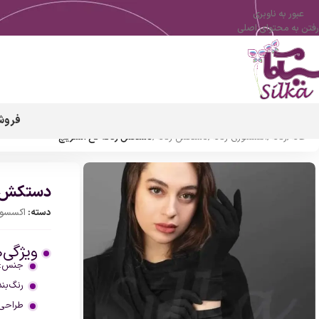
عبور به ناوبری
رفتن به محتوای اصلی
فروش
خانه
/
زنانه
/
اکسسوری زنانه
/
دستکش زنانه
/
دستکش زنانه نخ استریچ
دستکش زن
دسته:
اکسسوری
ویژگی‌
جنس: ن
رنگ‌بن
طراحی: