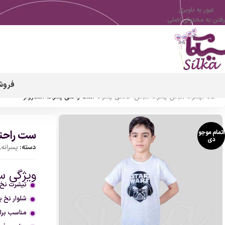
عبور به ناوبری
رفتن به محتوای اصلی
فروش
خانه
/
پسرانه
/
لباس پسرانه
/
لباس خانگی پسرانه
/
ست راحتی پسرانه استاروار
ست راحتی
اتمام موجو
دی
دسته:
پسرانه
,
ویژگی ست
تیشرت نخ پ
شلوار نخ پ
مناسب برای سنین