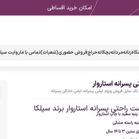
امکان خرید اقساطی
گاه
زنانه
مردانه
بچگانه
حراج
فروش حضوری(شعبات)
تماس با ما
روایت سیلک
 پسرانه استاروار
تک سایز
,
فروش ویژه
,
لباس پسرانه
,
لباس خانگی پسرانه
 راحتی پسرانه استاروار برند سیلکا
نبه سفید با چاپ استاروار
نبه راسته مشکی
 ۳ تا ۱۴ سال