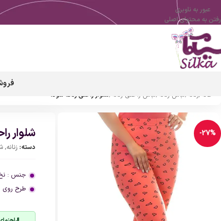
عبور به ناوبری
رفتن به محتوای اصلی
فروش
خانه
/
زنانه
/
لباس زنانه
/
لباس راحتی زنانه
/
شلوار راحتی زنانه سودا
شلوار راح
-27%
دسته:
زنانه
,
شل
جنس : نخ 
طرح روی خ
راهنمای