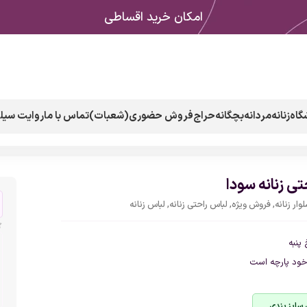
امکان خرید اقساطی
گاه
زنانه
مردانه
بچگانه
حراج
فروش حضوری(شعبات)
تماس با ما
روایت سیلک
تی زنانه سودا
وار زنانه
,
فروش ویژه
,
لباس راحتی زنانه
,
لباس زنانه
پنبه
ود پارچه است
 سایز بندی