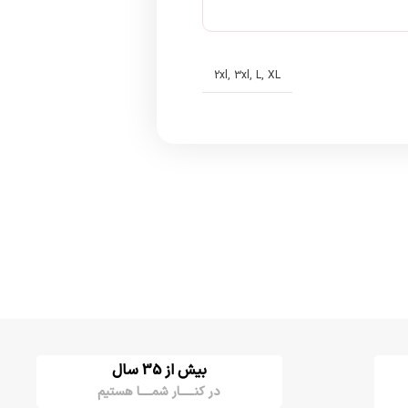
2xl
,
3xl
,
L
,
XL
بیش از 35 سال
در کنـــــار شمــــا هستیم