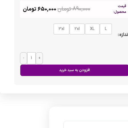
قیمت
890,000
تومان
650,000
تومان
محصول:
3xl
2xl
XL
L
ندازه
-
+
افزودن به سبد خرید