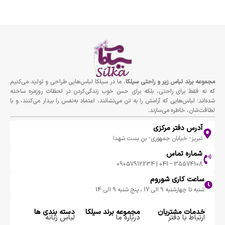
مجموعه برند لباس زير و راحتى سيلكا
، ما در سیلکا لباس‌هایی طراحی و تولید می‌کنیم
که نه فقط برای راحتی، بلکه برای حس خوب زندگی‌کردن در لحظات روزمره ساخته
شده‌اند؛ لباس‌هایی که آرامش را به تن می‌نشانند، اعتماد به‌نفس را بیدار می‌کنند، و با
لطافت‌شان، خاطره می‌سازند.
آدرس دفتر مرکزی
تبریز- خیابان جمهوری- بن بست شهدا
شماره تماس
35574108 - 041 | 09057912234
ساعت کاری شوروم
شنبه تا چهارشنبه 9 الی 17 ، پنج شنبه 9 الی 14
خدمات مشتریان
مجموعه برند سيلكا
دسته بندی ها
ارتباط با دفتر
درباره ما
لباس زنانه