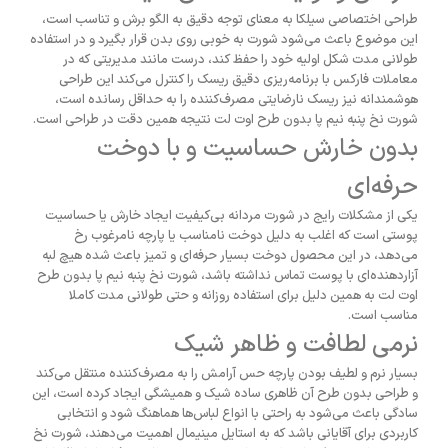
طراحی اختصاصی سیلکا به معنای توجه دقیق به الگو برش و تناسب است،
این موضوع باعث می‌شود شورت به خوبی روی بدن قرار بگیرد و در استفاده
طولانی مدت شکل اولیه خود را حفظ کند، درست مانند مدیریتی که در
معاملات فارکس با برنامه‌ریزی دقیق ریسک را کنترل می‌کند این طراحی
هوشمندانه نیز ریسک نارضایتی مصرف‌کننده را به حداقل رسانده است،
شورت نخ پنبه نیم پا بدون طرح اوت لت نتیجه همین دقت در طراحی است
.
بدون خارش حساسیت و با دوخت
حرفه‌ای
یکی از مشکلات رایج در شورت مردانه بی‌کیفیت ایجاد خارش یا حساسیت
پوستی است که اغلب به دلیل دوخت نامناسب یا پارچه نامرغوب رخ
می‌دهد، در این محصول دوخت بسیار حرفه‌ای و تمیز باعث شده هیچ لبه
آزاردهنده‌ای با پوست تماس نداشته باشد، شورت نخ پنبه نیم پا بدون طرح
اوت لت به همین دلیل برای استفاده روزانه و حتی طولانی مدت کاملا
مناسب است
.
نرمی لطافت و ظاهر شیک
بسیار نرم و لطیف بودن پارچه حس آرامش را به مصرف‌کننده منتقل می‌کند
و طراحی بدون طرح آن ظاهری ساده شیک و همیشگی ایجاد کرده است، این
سادگی باعث می‌شود به راحتی با انواع لباس‌ها هماهنگ شود و انتخابی
کاربردی برای آقایانی باشد که به استایل مینیمال اهمیت می‌دهند، شورت نخ