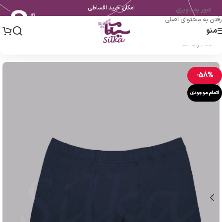
امکان خرید اقساطی
عبور به ناوبری
رفتن به محتوای اصلی
منو
خانه
/
اوت لت
-58%
اتمام موجودی