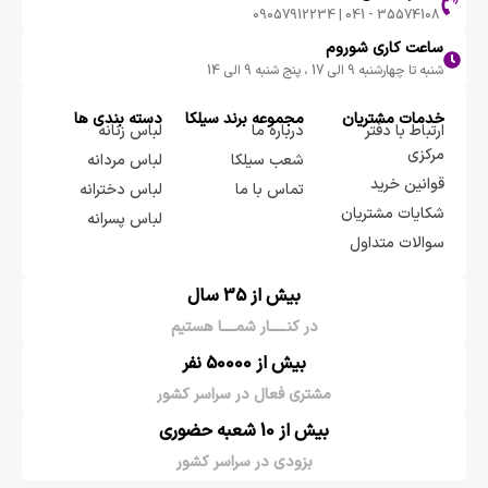
35574108 - 041 | 09057912234
ساعت کاری شوروم
شنبه تا چهارشنبه 9 الی 17 ، پنج شنبه 9 الی 14
خدمات مشتریان
مجموعه برند سيلكا
دسته بندی ها
ارتباط با دفتر
درباره ما
لباس زنانه
مرکزی
شعب سیلکا
لباس مردانه
قوانین خرید
تماس با ما
لباس دخترانه
شکایات مشتریان
لباس پسرانه
سوالات متداول
بیش از 35 سال
در کنـــــار شمــــا هستیم
بیش از 50000 نفر
مشتری فعال در سراسر کشور
بیش از 10 شعبه حضوری
بزودی در سراسر کشور