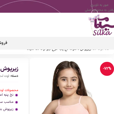
عبور به ناوبری
رفتن به محتوای اصلی
فروش
خانه
/
اوت لت
/
زیرپوش دخترانه نخ پنبه طرح لیلو اوت لت سیلکا
زیرپوش د
-72%
دسته:
اوت لت
محصولات اوت 
نخ پنبه اعل
مناسب سن 3 تا 16 سال می
زیرپوش بن