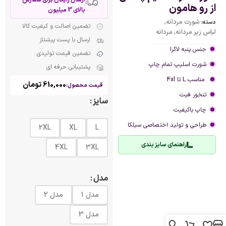
از رو هامون
بالای 3 میلیون
شورت مردانه
,
دسته:
تضمین اصالت و کیفیت کالا
لباس زیر مردانه
,
مردانه
ارسال با پست پیشتاز
جنس پنبه لاکرا
تضمین قیمت تولیدی
شورت اسلیپ تمام چاپ
پشتیبانی حرفه ای
مناسب L تا 4xl
610,000
تومان
قیمت محصول:
تنخور فیت
سایز
چاپ باکیفیت
طراحی و تولید اختصاصی سیلکا
2XL
XL
L
راهنمای سایز بندی
4XL
3XL
مدل
مدل 1
مدل 2
مدل 3