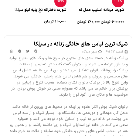
-55%
-59%
-37%
شورت مردانه اسلیپ مدل نه
شورت دخترانه نخ پنبه لیلو سیلکا
شورت پ
ضلعی اوت لت
120,000
تومان
00,000
410,000
تومان
260,000
تومان
انتخاب گزینه‌ها
انت
انتخاب گزینه‌ها
شیک ترین لباس های خانگی زنانه در سیلکا
اسفند 23, 1401
بدون دیدگاه
پوشاک زنانه در دسته بندی های متنوع در طرح ها و رنگ های متنوع تولید
و به بازار عرضه می شوند و میتوان گفت که بخش عظیمی از صنعت
پوشاک را، پوشاک بانوان تشکیل می دهد.و این لباس ها هم شامل لباس
های مجلسی و بیرونی و هم شامل لباس های راحتی خانگی می شوند.
واین تنوع بالا در پوشاک بانوان نشان دهنده اهمیت تنوع و زیبایی در
پوشش برای خانم ها می باشد که همواره سعی در خوش پوش بودن در
موقعیت ها و مکان های گوناگون را دارند.
بانوان شیک پوش اکثرا علاوه بر اینکه در محیط های بیرون از خانه مانند
محل کار، مهمانی و دورهمی ها، دانشگاه و… بسیار شیک و آراسته لباس
می پوشند در خانه نیز به تیپ و استایل خود توجه می کنند و همواره
سعی می کنند در خانه نیز استایلی شیک و زیبا داشته باشند. و از همین رو
هم در انتخاب لباس های راحتی و خانگی خود سلیقه و دقت به خرج داده