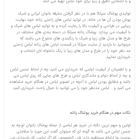
و با انتخابی دقیق و زیبا برای خود لباس تهیه می کنند.
تولیدی پوشاک سیلکا هم با در نظر گرفتن سلیقه بانوان ایرانی و شیک
پوش بودن آن ها در خانه، در تولید لباس های راحتی زنانه خود نهایت
زیبایی در طراحی و کیفیت بالا را رعایت کرده و به تولید لباس های شیک و
با کیفیت می پردازد. پوشاک زنانه سیلکا در دسته بندی های مختلف در
طرح ها و مدل های زیبا و شیک با رنگبندی های متنوع می باشند که
میتوانید با بازدید از سایت سیلکا در قسمت لباس های زنانه لباس راحتی
مد نظر خود را در طرح و مدل های زیبا با رنگ دلخواه تان انتخاب و
خریداری نمایید.
و با اطمینان از کیفیت لباسی که خریداری می کنید چه از لحاظ جنس لباس
و چه از لحاظ دوام و ماندگاری لباس و طرح های چاپی که روی لباس می
باشد و مطابق بودن لباس با آنچه در تصویر لباس در هنگام خرید مشاهده
می کنید و… لباس مدنظر خود را می توانید با خیال راحت خریداری کنید.
نکات مهم در هنگام خرید پوشاک زنانه
اولین و مهم ترین نکته در خرید هر لباسی از جمله پوشاک بانوان توجه به
جنس لباس می باشد به گونه ای که میتوان گفت این مورد با سلامتی
پوست ما ارتباط مستقیم دارد علی الخصوص که اگر لباسی که خریداری می