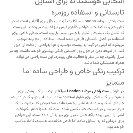
انتخابی هوشمندانه برای استایل
تابستانی و استفاده روزمره
ست راحتی مردانه London سیلکا یک گزینه ایده‌آل برای آقایانی است که در
کنار راحتی، به کیفیت و طراحی ظاهری لباس نیز اهمیت می‌دهند. این ست
که شامل یک تیشرت و شلوار با جنس تمام نخ پنبه است، به‌طور خاص برای
استفاده در فصل تابستان طراحی شده است. استفاده از نخ پنبه موجب
می‌شود که لباس در گرما به پوست نچسبد و هوا به‌راحتی از بافت آن عبور
کند، در نتیجه بدن در طول روز احساس خنکی بیشتری خواهد داشت. چه در
منزل باشید، چه در سفر یا فعالیت‌های روزمره، این ست راحتی می‌تواند
همراه همیشگی شما باشد.
ترکیب رنگی خاص و طراحی ساده اما
متمایز
در طراحی
ست راحتی مردانه London سیلکا
از ترکیب رنگ زرشکی برای
تیشرت و رنگ مشکی برای شلوار استفاده شده است. این دو رنگ در کنار هم
جلوه‌ای شیک و مردانه به لباس بخشیده‌اند، به‌خصوص که تیشرت با یک
طرح مینیمال در قسمت جلو تکمیل شده است که نه‌تنها ظاهر یکنواخت
لباس را از بین برده بلکه حس مدرن‌تری نیز به آن داده است. این طراحی
برای مردانی که به استایل ساده اما خاص علاقه‌مند هستند، کاملاً مناسب
خواهد بود.