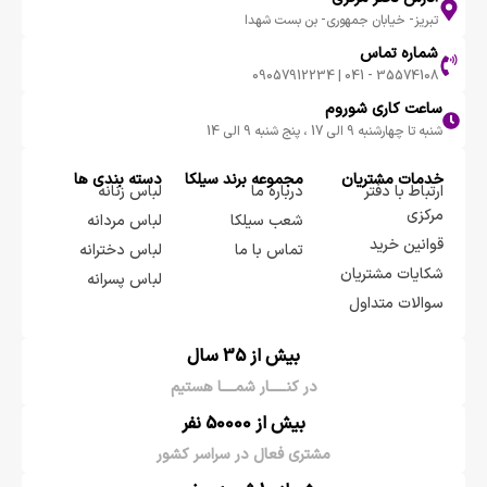
تبریز- خیابان جمهوری- بن بست شهدا
شماره تماس
35574108 - 041 | 09057912234
ساعت کاری شوروم
شنبه تا چهارشنبه 9 الی 17 ، پنج شنبه 9 الی 14
خدمات مشتریان
مجموعه برند سيلكا
دسته بندی ها
ارتباط با دفتر
درباره ما
لباس زنانه
مرکزی
شعب سیلکا
لباس مردانه
قوانین خرید
تماس با ما
لباس دخترانه
شکایات مشتریان
لباس پسرانه
سوالات متداول
بیش از 35 سال
در کنـــــار شمــــا هستیم
بیش از 50000 نفر
مشتری فعال در سراسر کشور