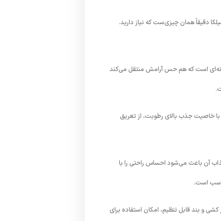
لکا
دقیقاً
همان
چیزی‌ست
که
نیاز
دارید.
ه‌ای
است
که
هم
حس
آرامش
منتقل
می‌کند
.
با
خاصیت
جذب
بالای
رطوبت،
از
تعریق
اب
آن
باعث
می‌شود
احساس
راحتی
را
با
اسب
است.
کشی
و
بند
قابل
تنظیم،
امکان
استفاده
برای