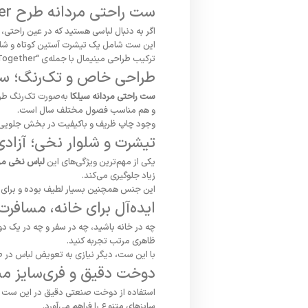
ست راحتی مردانه طرح together سیلکا؛
اگر
به
دنبال
لباسی
هستید
که
در
عین
راحتی،
این
ست
شامل
یک
تیشرت
آستین
کوتاه
و
شل
ترکیب
طراحی
مینیمال
با
جمله‌ی “
Together”
طراحی
خاص
و
تک‌رنگ؛
سا
ست
راحتی
مردانه
سیلکا
به‌صورت
تک‌رنگ
طر
و
هم
مناسب
فصول
مختلف
سال
است.
وجود
چاپ
ظریف
و
باکیفیت
در
بخش
جلویی
تیشرت
و
شلوار
نخی؛
آزاد
یکی
از
مهم‌ترین
ویژگی‌های
این
لباس
نخی
مر
زیاد
جلوگیری
می‌کند.
این
جنس
همچنین
بسیار
لطیف
بوده
و
برای
ایده‌آل
برای
خانه،
مسافرت
چه
در
خانه
باشید،
چه
در
سفر
و
چه
در
یک
دو
ظاهری
مرتب
تجربه
کنید.
با
این
ست،
دیگر
نیازی
به
تعویض
لباس
در
ط
دوخت
دقیق
و
فری‌سایز
من
استفاده
از
دوخت
صنعتی
دقیق
در
این
ست
سایزهای
متنوع
را
فراهم
می‌آورد.