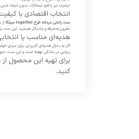
تیشرت
نیز
با
فرم
نیمه‌آزاد،
بدون
ایجاد
حس
انتخاب
اقتصادی
با
کیفیت
ست راحتی مردانه طرح together سیلکا
از
م
مقرون‌به‌صرفه
و
ماندگار
هستید،
این
ست
ی
هدیه‌ای
مناسب
یا
انتخاب
اگر
به
دنبال
هدیه‌ای
کاربردی
برای
مردی
خوش‌
زیبایی
در
سادگی
نهفته
است
و
این
ست،
نمو
برای
تهیه
این
محصول
از
ب
کنید.