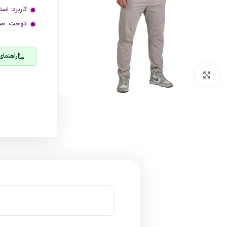
کاربرد:
است
دوخت:
صن
راهنمای
بزرگنمایی تصویر