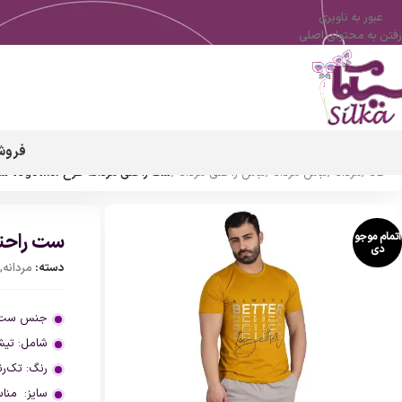
عبور به ناوبری
رفتن به محتوای اصلی
فروش
خانه
/
مردانه
/
لباس مردانه
/
لباس راحتی مردانه
/
ست راحتی مردانه طرح together سیلکا
ست راحتی مردا
اتمام موجو
دی
دسته:
مردانه
,
جنس ست:
شامل:
تی
رنگ:
تک‌ر
سایز:
منا