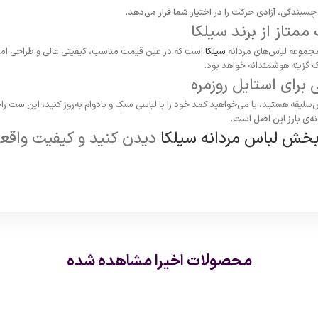
چسبندگی،
آزادی
حرکت
را
در
اختیار
شما
قرار
می‌دهد.
ممتاز
از
برند
سیلکا
جموعه
لباس‌های
مردانه
سیلکا
است
که
در
عین
قیمت
مناسب،
کیفیتی
عالی
و
طراحی
ام
ک
گزینه
هوشمندانه
خواهد
بود.
ی
برای
استایل
روزمره
سلیقه
هستید،
یا
می‌خواهید
کمد
خود
را
با
لباسی
سبک
و
بادوام
به‌روز
کنید،
این
ست
را
نه‌ی
بارز
این
اصل
است.
خش
لباس
مردانه
سیلکا
دیدن
کنید
و
کیفیت
واقع
محصولات اخیرا مشاهده شده