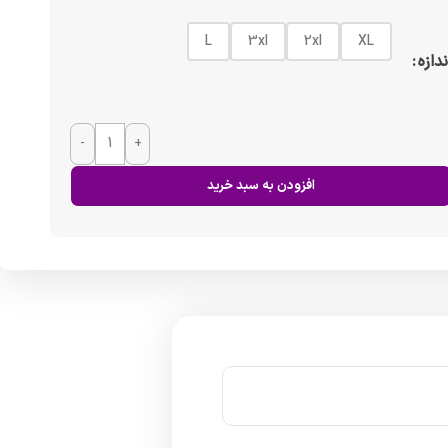
L
3xl
2xl
XL
ندازه
-
+
افزودن به سبد خرید