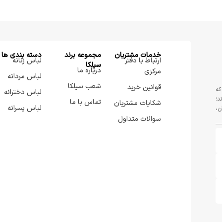
خدمات مشتریان
مجموعه برند
دسته بندی ها
ارتباط با دفتر
لباس زنانه
سيلكا
درباره ما
مرکزی
لباس مردانه
شعب سیلکا
قوانین خرید
که
لباس دخترانه
د؛
تماس با ما
شکایات مشتریان
لباس پسرانه
ن،
سوالات متداول