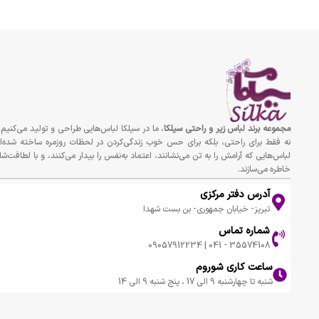
مجموعه برند لباس زير و راحتى سيلكا
، ما در سیلکا لباس‌هایی طراحی و تولید می‌کنیم 
نه فقط برای راحتی، بلکه برای حس خوب زندگی‌کردن در لحظات روزمره ساخته شده‌ان
لباس‌هایی که آرامش را به تن می‌نشانند، اعتماد به‌نفس را بیدار می‌کنند، و با لطافت‌شا
خاطره می‌سازند.
آدرس دفتر مرکزی
تبریز- خیابان جمهوری- بن بست شهدا
شماره تماس
35574108 - 041 | 09057912234
ساعت کاری شوروم
شنبه تا چهارشنبه 9 الی 17 ، پنج شنبه 9 الی 14