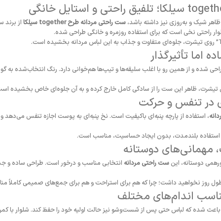
تلفیق
راحتی
و
استایل
خانگی
ظاهر
شیک
و
به‌روزی
نیز
داشته
باشد،
ست راحتی مردانه طرح together سیلکا
از
برند
سی
وار
راحتی
نخی
است
که
برای
استفاده
روزمره
و
خانگی
طراحی
شده.
روی
تیشرت،
جلوه‌ای
متفاوت
و
جذاب
به
این
لباس
مردانه
بخشیده
است.
ده
اما
تأثیرگذار
احی
شده
و
از
همین
رو
با
اغلب
سلیقه‌ها
و
تیپ‌ها
هم‌خوانی
دارد.
رنگ
انتخاب‌شده
به
گون
تیشرت،
ظاهر
این
ست
را
از
سادگی
کامل
خارج
کرده
و
به
آن
جلوه‌ای
خاص
بخشیده
است
ی
در
تنفس
و
حرکت
دانه
،
استفاده
از
پارچه
پنبه‌ای
باکیفیت
است.
نخ
پنبه‌ای
به
پوست
اجازه
تنفس
می‌دهد
و
استفاده
بلندمدت،
بدون
ایجاد
حساسیت،
مناسب
است.
،
مهمانی‌های
دوستانه
رهمی
دوستانه،
این
ست
راحتی
مردانه
انتخابی
مناسب
و
درخور
است.
طراحی
ساده
و
جذ
ول
روز
نخواهید
داشت؛
چرا
که
هم
برای
استراحت
و
هم
برای
جمع‌های
صمیمی
کاملاً
من
اسب
اندام‌های
مختلف
باعث
شده
که
لباس
حتی
پس
از
شست‌وشو
نیز
حالت
اولیه
خود
را
حفظ
کند.
شلوار
با
کمر