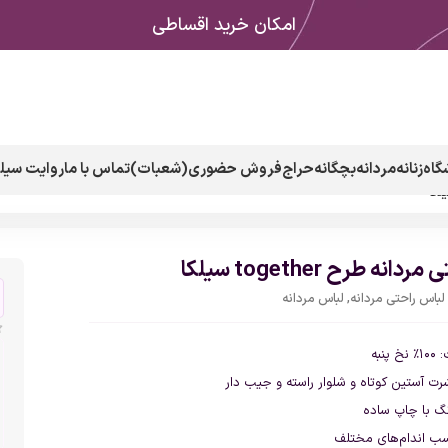
امکان خرید اقساطی
گاه
زنانه
مردانه
بچگانه
حراج
فروش حضوری(شعبات)
تماس با ما
روایت سیلک
نه طرح together سیلکا
لباس راحتی مردانه
,
لباس مردانه
۱۰۰٪
نخ
پنبه
شرت
آستین
کوتاه
و
شلوار
راسته و جیب دار
نگ
با
چاپ
ساده
سب
اندام‌های
مختلف