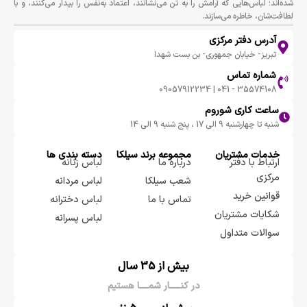
شده‌اند؛ لباس‌هایی که آرامش را به تن می‌نشانند، اعتماد به‌نفس را بیدار می‌کنند، و با
لطافت‌شان، خاطره می‌سازند.
آدرس دفتر مرکزی
تبریز- خیابان جمهوری- بن بست شهدا
شماره تماس
35574108 - 041 | 09057912234
ساعت کاری شوروم
شنبه تا چهارشنبه 9 الی 17 ، پنج شنبه 9 الی 14
خدمات مشتریان
مجموعه برند سيلكا
دسته بندی ها
ارتباط با دفتر
درباره ما
لباس زنانه
مرکزی
شعب سیلکا
لباس مردانه
قوانین خرید
تماس با ما
لباس دخترانه
شکایات مشتریان
لباس پسرانه
سوالات متداول
بیش از 35 سال
در کنـــــار شمــــا هستیم