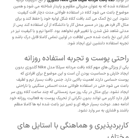
در تولید
کلاه بافت مردانه سیلکا مدل Nike گلدوزی
از نخ آکریلیک ترکیه
استفاده شده که به عنوان متریالی مقاوم و پایدار شناخته می شود و همین
موضوع باعث می شود کلاه در استفاده طولانی مدت دچار افت کیفیت
نشود. این نخ کمک می کند بافت کلاه شکل اولیه خود را حفظ کند و برای
مثال اگر فرد هر روز در مسیر محل کار یا دانشگاه از آن استفاده کند پس از
مدتی شاهد شل شدن یا تغییر فرم نخواهد بود. کاموا نرم و با کیفیت نیز در
کنار این نخ باعث شده حس لطافت در اولین تماس کاملا قابل درک باشد و
تجربه استفاده دلنشین تری ایجاد شود.
راحتی پوست و تجربه استفاده روزانه
یکی از ویژگی های مهم کلاه بافت مردانه سیلکا مدل Nike گلدوزی بدون
ایجاد خارش و حساسیت بودن آن است و این موضوع برای افرادی که
پوست حساسی دارند اهمیت بالایی دارد. جنس بافت بسیار نرم و لطیف
باعث می شود حتی در استفاده طولانی مدت احساس سنگینی یا ناراحتی
ایجاد نشود. برای مثال در یک روز سرد زمستانی که چند ساعت کلاه روی سر
قرار دارد کاربر می تواند بدون نگرانی از تحریک پوست به فعالیت روزانه خود
ادامه دهد. دوخت بسیار حرفه ای و تمیز نیز باعث شده لبه ها کاملا منظم
باشند و فشاری به سر وارد نشود.
کاربردپذیری و هماهنگی با استایل های
مختلف