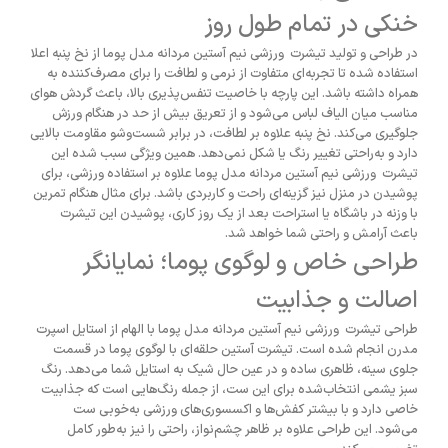
خنکی در تمام طول روز
در طراحی و تولید تیشرت ورزشی نیم آستین مردانه مدل پوما از نخ پنبه اعلا
استفاده شده تا تجربه‌ای متفاوت از نرمی و لطافت را برای مصرف‌کننده به
همراه داشته باشد. این پارچه با خاصیت تنفس‌پذیری بالا، باعث گردش هوای
مناسب میان الیاف لباس می‌شود و از تعریق بیش از حد در هنگام ورزش
جلوگیری می‌کند. نخ پنبه علاوه بر لطافت، در برابر شست‌وشو مقاومت بالایی
دارد و به‌راحتی تغییر رنگ یا شکل نمی‌دهد. همین ویژگی سبب شده این
تیشرت ورزشی نیم آستین مردانه مدل پوما علاوه بر استفاده ورزشی، برای
پوشیدن در منزل نیز گزینه‌ای راحت و کاربردی باشد. برای مثال هنگام تمرین
با وزنه در باشگاه یا استراحت بعد از یک روز کاری، پوشیدن این تیشرت
باعث آرامش و راحتی شما خواهد شد.
طراحی خاص و لوگوی پوما؛ نمایانگر
اصالت و جذابیت
طراحی تیشرت ورزشی نیم آستین مردانه مدل پوما با الهام از استایل اسپرت
مدرن انجام شده است. تیشرت آستین حلقه‌ای با لوگوی پوما در قسمت
جلوی سینه، ظاهری ساده و در عین حال شیک به استایل شما می‌دهد. رنگ
سبز یشمی انتخاب‌شده برای این ست، از جمله رنگ‌هایی است که جذابیت
خاصی دارد و با بیشتر کفش‌ها و اکسسوری‌های ورزشی به‌خوبی ست
می‌شود. این طراحی علاوه بر ظاهر چشم‌نواز، راحتی را نیز به‌طور کامل