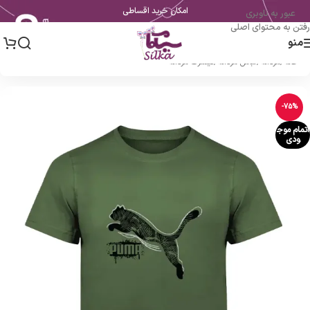
امکان خرید اقساطی
عبور به ناوبری
رفتن به محتوای اصلی
منو
خانه
/
مردانه
/
لباس مردانه
/
تیشرت مردانه
-75%
اتمام موج
ودی