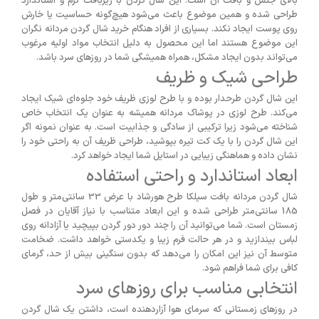
بالای جنس و بافت آن است. این شال گردن با ریزبافت نرم و استاندارد
طراحی شده و همین موضوع باعث می‌شود هیچ‌گونه حساسیت یا خارش
روی پوست ایجاد نکند. بسیاری از افراد هنگام خرید شال گردن مردانه نگران
این موضوع هستند اما این محصول به دلیل انتخاب مواد اولیه مرغوب
می‌تواند بدون ایجاد مشکل، همراه همیشگی شما در روزهای سرد باشد.
طراحی شیک و ظریف
این شال گردن طرحدار بوده و با طرح لوزی ظریف خود جلوه‌ای شیک ایجاد
می‌کند. طرح لوزی در پوشاک مردانه همیشه به عنوان یک انتخاب خاص
شناخته می‌شود زیرا ترکیبی از سادگی و جذابیت است. به عنوان نمونه اگر
این شال گردن را با یک کت تیره بپوشید، طراحی ظریف آن به راحتی خود را
نشان داده و هماهنگی زیبایی در استایل شما ایجاد خواهد کرد.
ابعاد استاندارد و راحتی استفاده
شال گردن مردانه بافت سیلکا طرح هورشاد با عرض 33 سانتی‌متر و طول
185 سانتی‌متر طراحی شده و این ابعاد متناسب با نیاز آقایان در فصل
زمستان است. شما می‌توانید آن را چند دور دور گردن بپیچید یا آزادانه روی
لباس بیندازید و در هر حالت فرم زیبا و یکدستی خواهد داشت. ضخامت
متوسط آن نیز این امکان را می‌دهد که بدون سنگینی بیش از حد، گرمای
کافی برای شما فراهم شود.
انتخابی مناسب برای روزهای سرد
در روزهای زمستانی که سرمای هوا آزاردهنده است، داشتن یک شال گردن