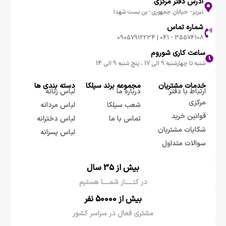
آدرس دفتر مرکزی
تبریز- خیابان جمهوری- بن بست شهدا
شماره تماس
35574108 - 041 | 09057912234
ساعت کاری شوروم
شنبه تا چهارشنبه 9 الی 17 ، پنج شنبه 9 الی 14
خدمات مشتریان
مجموعه برند سيلكا
دسته بندی ها
ارتباط با دفتر
درباره ما
لباس زنانه
مرکزی
شعب سیلکا
لباس مردانه
قوانین خرید
تماس با ما
لباس دخترانه
شکایات مشتریان
لباس پسرانه
سوالات متداول
بیش از 35 سال
در کنـــــار شمــــا هستیم
بیش از 50000 نفر
مشتری فعال در سراسر کشور