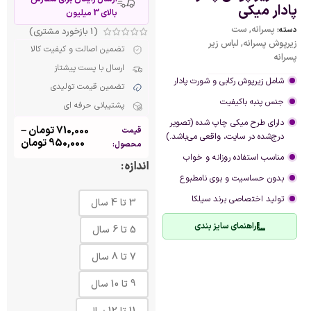
پادار میکی
بالای 3 میلیون
پسرانه
,
ست
دسته:
(
1
بازخورد مشتری)
زیرپوش پسرانه
,
لباس زیر
تضمین اصالت و کیفیت کالا
پسرانه
ارسال با پست پیشتاز
شامل زیرپوش رکابی و شورت پادار
تضمین قیمت تولیدی
جنس پنبه باکیفیت
پشتیبانی حرفه ای
دارای طرح میکی چاپ شده (تصویر
710,000
تومان
–
قیمت
درج‌شده در سایت، واقعی می‌باشد.)
950,000
تومان
محصول:
مناسب استفاده روزانه و خواب
اندازه
بدون حساسیت و بوی نامطبوع
تولید اختصاصی برند سیلکا
3 تا 4 سال
راهنمای سایز بندی
5 تا 6 سال
7 تا 8 سال
9 تا 10 سال