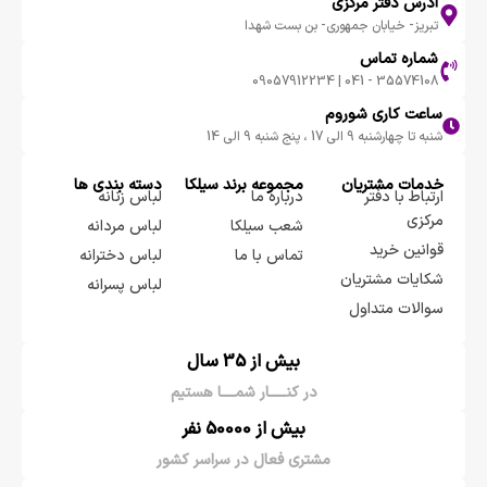
آدرس دفتر مرکزی
تبریز- خیابان جمهوری- بن بست شهدا
شماره تماس
35574108 - 041 | 09057912234
ساعت کاری شوروم
شنبه تا چهارشنبه 9 الی 17 ، پنج شنبه 9 الی 14
خدمات مشتریان
مجموعه برند سيلكا
دسته بندی ها
ارتباط با دفتر
درباره ما
لباس زنانه
مرکزی
شعب سیلکا
لباس مردانه
قوانین خرید
تماس با ما
لباس دخترانه
شکایات مشتریان
لباس پسرانه
سوالات متداول
بیش از 35 سال
در کنـــــار شمــــا هستیم
بیش از 50000 نفر
مشتری فعال در سراسر کشور