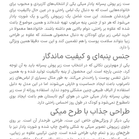
ست زیر پوش پسرانه پادار میکی یکی از انتخاب‌های کاربردی و محبوب برای
خانواده‌هایی است که به دنبال یک لباس راحتی و در عین حال باکیفیت برای
فرزندشان هستند. این ست شامل یک زیرپوش رکابی و یک شورت پادار
می‌شود که هر دو از جنس پنبه مرغوب تهیه شده‌اند و همین موضوع باعث
شده که علاوه بر راحتی، دوام بالایی هم داشته باشند. خانواده‌ها معمولا در
خرید لباس زیر برای کودکان به دنبال محصولی هستند که علاوه بر طراحی
زیبا بتواند سلامت پوست را هم تضمین کند و این ست دقیقا همین ویژگی
را دارد.
جنس پنبه‌ای و کیفیت ماندگار
یکی از مهم‌ترین نکاتی که در انتخاب ست زیر پوش پسرانه باید به آن توجه
کرد، جنس پارچه است. این محصول از پنبه باکیفیت تولید شده و به همین
دلیل تنفس پوست را راحت‌تر می‌کند. به طور مثال بسیاری از لباس‌های زیر
نامرغوب باعث ایجاد حساسیت و خارش می‌شوند اما در این مدل به دلیل
استفاده از الیاف طبیعی چنین مشکلی وجود ندارد. استفاده روزانه از ست زیر
پوش پسرانه پادار میکی حتی در هوای گرم تابستان هم باعث ایجاد بوی
نامطبوع نمی‌شود و کودک در طول روز احساس راحتی دارد.
طراحی جذاب با طرح میکی
یکی دیگر از ویژگی‌های خاص این ست، طراحی طرحدار آن است. بر روی
جلوی زیرپوش تصویر میکی به شکلی واضح چاپ شده و شورت پادار نیز با
طرح‌های ریز و تمام چاپ طراحی شده است. چنین ترکیبی علاوه بر زیبایی،