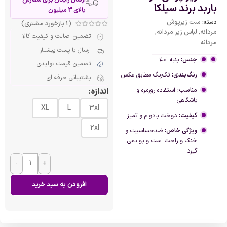
باربد برند سیلکا
بالای 3 میلیون
ست زیرپوش
دسته:
(
1
بازخورد مشتری)
مردانه
,
لباس زیر مردانه
,
تضمین اصالت و کیفیت کالا
مردانه
ارسال با پست پیشتاز
جنس:
پنبه اعلا
تضمین قیمت تولیدی
رنگ‌بندی:
تک‌رنگ مطابق عکس
پشتیبانی حرفه ای
مناسب:
استفاده روزمره و
اندازه
باشگاهی
XL
L
3xl
کیفیت:
دوخت بادوام و تمیز
2xl
ویژگی خاص:
ضدحساسیت و
خنک و راحت است و بو نمی
گیرد
-
+
افزودن به سبد خرید