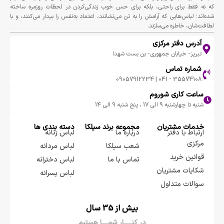
که نه فقط برای راحتی، بلکه برای حس خوب زندگی‌کردن در لحظات روزمره ساخته
شده‌اند؛ لباس‌هایی که آرامش را به تن می‌نشانند، اعتماد به‌نفس را بیدار می‌کنند، و با
لطافت‌شان، خاطره می‌سازند.
آدرس دفتر مرکزی
تبریز- خیابان جمهوری- بن بست شهدا
شماره تماس
35574108 - 041 | 09057912234
ساعت کاری شوروم
شنبه تا چهارشنبه 9 الی 17 ، پنج شنبه 9 الی 14
خدمات مشتریان
مجموعه برند سيلكا
دسته بندی ها
ارتباط با دفتر
درباره ما
لباس زنانه
مرکزی
شعب سیلکا
لباس مردانه
قوانین خرید
تماس با ما
لباس دخترانه
شکایات مشتریان
لباس پسرانه
سوالات متداول
بیش از 35 سال
در کنـــــار شمــــا هستیم