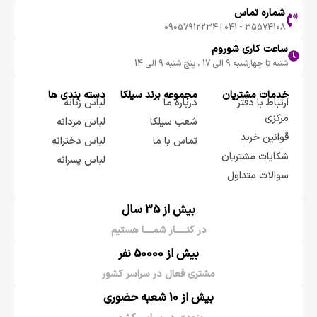
شماره تماس
35574108 - 041 | 09057912234
ساعت کاری شوروم
شنبه تا چهارشنبه 9 الی 17 ، پنج شنبه 9 الی 14
خدمات مشتریان
مجموعه برند سيلكا
دسته بندی ها
ارتباط با دفتر
درباره ما
لباس زنانه
مرکزی
شعب سیلکا
لباس مردانه
قوانین خرید
تماس با ما
لباس دخترانه
شکایات مشتریان
لباس پسرانه
سوالات متداول
بیش از 35 سال
در کنـــــار شمــــا هستیم
بیش از 50000 نفر
مشتری فعال در سراسر کشور
بیش از 10 شعبه حضوری