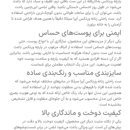
پارچه ورتکس به‌کاررفته در این ست بافتی نرم، لطیف و سبک دارد که باعث
می‌شود در طول روز احساس خستگی نکنید. وقتی لباسی این‌چنین راحت
باشد، می‌توان آن را برای ساعات طولانی بدون کوچک‌ترین ناراحتی استفاده
کرد. ست راحتی زنانه ورتکس آیرا سیلکا دقیقاً با همین هدف طراحی شده تا
آرامش را به خانه بیاورد.
ایمنی برای پوست‌های حساس
یکی دیگر از مزیت‌های این محصول، سازگاری آن با انواع پوست، حتی
پوست‌های حساس است. استفاده از الیاف مرغوب در پارچه ورتکس باعث
شده این ست بدون ایجاد هرگونه حساسیت یا خارش پوستی باشد. بنابراین
اگر از آن دسته افرادی هستید که به کیفیت پارچه و سلامت پوست خود
اهمیت می‌دهید، این مدل یک انتخاب مطمئن برای شماست.
سایزبندی مناسب و رنگ‌بندی ساده
ست راحتی زنانه ورتکس آیرا سیلکا در سایزهای مختلف عرضه می‌شود که
باعث شده افراد با فرم‌های بدنی متفاوت بتوانند از آن استفاده کنند.
همچنین این مدل تنها در یک رنگ خاص ارائه شده که به نوعی هویت بصری
خاص این مدل محسوب می‌شود و به آن جلوه‌ای متفاوت و قابل تشخیص
بخشیده است.
کیفیت دوخت و ماندگاری بالا
یکی از نکات مثبت دیگر این محصول، کیفیت دوخت بالا و دقت در
برش‌های آن است. این ویژگی باعث می‌شود لباس در برابر شست‌وشوهای