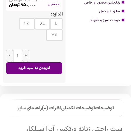
رنگ‌بندی محدود و خاص
950,000
تومان
محصول:
سایزبندی کامل
اندازه
دوخت تمیز و بادوام
2xl
XL
L
3xl
-
+
افزودن به سبد خرید
توضیحات
توضیحات تکمیلی
نظرات (0)
راهنمای سایز
ست راحتی زنانه ورتکس آیرا سیلکا،