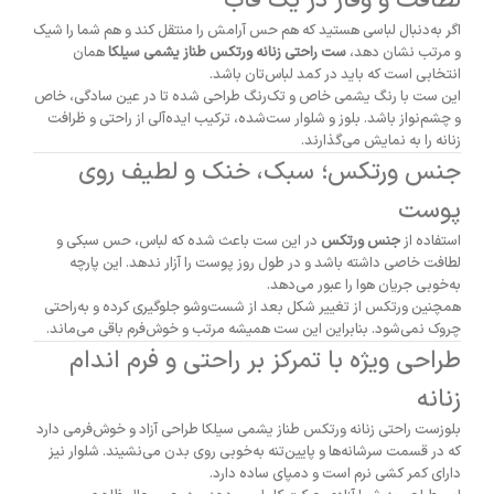
لطافت
و
وقار
در
یک
قاب
اگر
به‌دنبال
لباسی
هستید
که
هم
حس
آرامش
را
منتقل
کند
و
هم
شما
را
شیک
و
مرتب
نشان
دهد،
ست
راحتی
زنانه
ورتکس
طناز
یشمی
سیلکا
همان
انتخابی
است
که
باید
در
کمد
لباس‌تان
باشد.
این
ست
با
رنگ
یشمی
خاص
و
تک‌رنگ
طراحی
شده
تا
در
عین
سادگی،
خاص
و
چشم‌نواز
باشد.
بلوز
و
شلوار
ست‌شده،
ترکیب
ایده‌آلی
از
راحتی
و
ظرافت
زنانه
را
به
نمایش
می‌گذارند.
جنس
ورتکس؛
سبک،
خنک
و
لطیف
روی
پوست
استفاده
از
جنس
ورتکس
در
این
ست
باعث
شده
که
لباس،
حس
سبکی
و
لطافت
خاصی
داشته
باشد
و
در
طول
روز
پوست
را
آزار
ندهد.
این
پارچه
به‌خوبی
جریان
هوا
را
عبور
می‌دهد.
همچنین
ورتکس
از
تغییر
شکل
بعد
از
شست‌وشو
جلوگیری
کرده
و
به‌راحتی
چروک
نمی‌شود.
بنابراین
این
ست
همیشه
مرتب
و
خوش‌فرم
باقی
می‌ماند.
طراحی
ویژه
با
تمرکز
بر
راحتی
و
فرم
اندام
زنانه
بلوزست راحتی زنانه ورتکس طناز یشمی سیلکا
طراحی
آزاد
و
خوش‌فرمی
دارد
که
در
قسمت
سرشانه‌ها
و
پایین‌تنه
به‌خوبی
روی
بدن
می‌نشیند.
شلوار
نیز
دارای
کمر
کشی
نرم
است
و
دمپای
ساده
دارد.