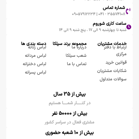
شماره تماس
35574108 - 041 | 09057912234
ساعت کاری شوروم
شنبه تا چهارشنبه 9 الی 17 ، پنج شنبه 9 الی 14
خدمات مشتریان
مجموعه برند سيلكا
دسته بندی ها
ارتباط با دفتر
درباره ما
لباس زنانه
مرکزی
شعب سیلکا
لباس مردانه
قوانین خرید
تماس با ما
لباس دخترانه
شکایات مشتریان
لباس پسرانه
سوالات متداول
بیش از 35 سال
در کنـــــار شمــــا هستیم
بیش از 50000 نفر
مشتری فعال در سراسر کشور
بیش از 10 شعبه حضوری