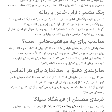
این
طراحی
به
شما
آزادی
حرکت
کامل
می‌دهد
و
در
عین
حال
ظاهری
جمع‌وجور
و
شکیل
دارد
که
برای
خانه،
سفر
یا
دورهمی‌های
زنانه
مناسب
است.
رنگ
یشمی؛
آرام،
خاص
و
زنانه
در
میان
طیف
رنگ‌های
لباس
خانگی،
رنگ
یشمی
همیشه
جایگاه
خاصی
دارد.
این
رنگ
در
ست
طناز
حس
تعادل،
آرامش
و
زیبایی
را
القا
می‌کند.
اگر
به
رنگ‌های
خاص
علاقه‌مند
هستید
اما
نمی‌خواهید
سراغ
طرح‌های
شلوغ
بروید،
این
تک‌رنگ
یشمی
بهترین
انتخاب
برایتان
است.
مناسب
برای
چه
موقعیت‌هایی
است؟
ست
راحتی
طناز
به‌گونه‌ای
طراحی
شده
که
نه‌تنها
برای
استفاده
در
خانه،
بلکه
برای
مهمانی‌های
خودمانی،
سفر
و
حتی
خواب
نیز
کاملاً
مناسب
است.
در
واقع،
این
لباس
به
شما
کمک
می‌کند
در
هر
موقعیتی
که
راحتی
اولویت
دارد،
همچنان
استایلی
شکیل
و
منظم
داشته
باشید.
سایزبندی
دقیق
و
استاندارد
برای
هر
اندامی
سیلکا
این
ست
را
در
سایزهای
استاندارد
ارائه
کرده
است
تا
تمام
بانوان
با
هر
فرم
اندامی
بتوانند
از
زیبایی
و
راحتی
آن
بهره‌مند
شوند.
طراحی
آزاد
اما
حساب‌شده
لباس،
با
بدن
فرم
می‌گیرد
و
آزادی
کامل
در
حرکت
را
ممکن
می‌سازد.
خریدی
مطمئن
از
فروشگاه
سیلکا
با
خرید
این
ست
از
بخش
پوشاک
زنانه
سیلکا
،
از
کیفیت،
طراحی
اصولی
و
قیمت
مناسب
آن
اطمینان
داشته
باشید.