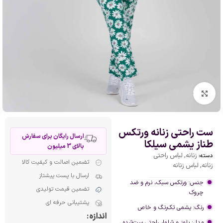
بزرگنمایی تصویر
ست راحتی زنانه ورتکس
ارسال رایگان برای سفارش
طناز یشمی سیلکا
بالای 3 میلیون
زنانه
,
لباس راحتی
دسته:
تضمین اصالت و کیفیت کالا
زنانه
,
لباس زنانه
ارسال با پست پیشتاز
جنس:
ورتکس
سبک،
نرم
و
ضد
تضمین قیمت تولیدی
چروک
پشتیبانی حرفه ای
رنگ:
یشمی
تک‌رنگ
و
خاص
اندازه
مدل:
بلوز
و
شلوار
راحتی
ست‌شده