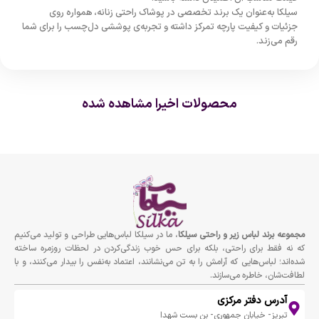
سیلکا
به‌عنوان
یک
برند
تخصصی
در
پوشاک
راحتی
زنانه،
همواره
روی
جزئیات
و
کیفیت
پارچه
تمرکز
داشته
و
تجربه‌ی
پوششی
دل‌چسب
را
برای
شما
رقم
می‌زند.
محصولات اخیرا مشاهده شده
مجموعه برند لباس زير و راحتى سيلكا
، ما در سیلکا لباس‌هایی طراحی و تولید می‌کنیم
که نه فقط برای راحتی، بلکه برای حس خوب زندگی‌کردن در لحظات روزمره ساخته
شده‌اند؛ لباس‌هایی که آرامش را به تن می‌نشانند، اعتماد به‌نفس را بیدار می‌کنند، و با
لطافت‌شان، خاطره می‌سازند.
آدرس دفتر مرکزی
تبریز- خیابان جمهوری- بن بست شهدا