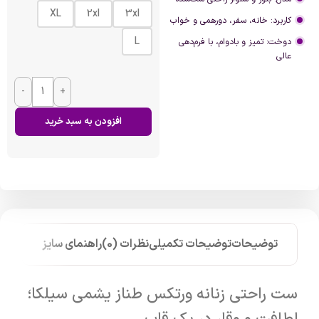
XL
2xl
3xl
کاربرد:
خانه،
سفر،
دورهمی
و
خواب
L
دوخت:
تمیز
و
بادوام،
با
فرم‌دهی
عالی
-
+
افزودن به سبد خرید
توضیحات
توضیحات تکمیلی
نظرات (0)
راهنمای سایز
ست
راحتی
زنانه
ورتکس
طناز
یشمی
سیلکا؛