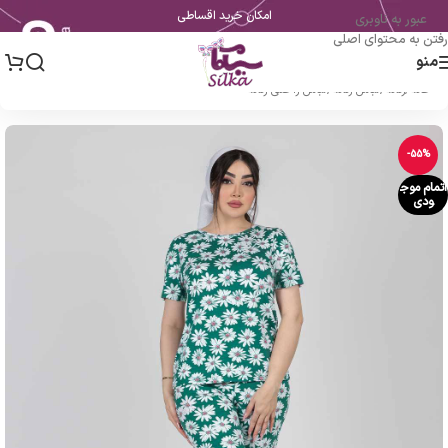
امکان خرید اقساطی
عبور به ناوبری
رفتن به محتوای اصلی
منو
خانه
/
زنانه
/
لباس زنانه
/
لباس راحتی زنانه
-55%
اتمام موج
ودی