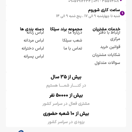
35574108 - 041 | 09057912234
ساعت کاری شوروم
شنبه تا چهارشنبه 9 الی 17 ، پنج شنبه 9 الی 14
خدمات مشتریان
مجموعه برند سيلكا
دسته بندی ها
ارتباط با دفتر
درباره ما
لباس زنانه
مرکزی
شعب سیلکا
لباس مردانه
قوانین خرید
تماس با ما
لباس دخترانه
شکایات مشتریان
لباس پسرانه
سوالات متداول
بیش از 35 سال
در کنـــــار شمــــا هستیم
بیش از 50000 نفر
مشتری فعال در سراسر کشور
بیش از 10 شعبه حضوری
بزودی در سراسر کشور