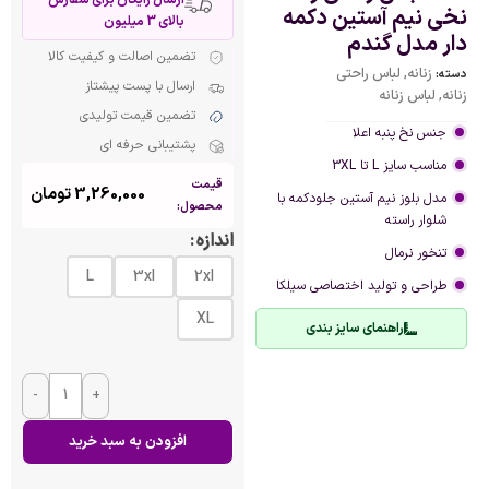
نخی نیم آستین دکمه
بالای 3 میلیون
دار مدل گندم
تضمین اصالت و کیفیت کالا
زنانه
,
لباس راحتی
دسته:
ارسال با پست پیشتاز
زنانه
,
لباس زنانه
تضمین قیمت تولیدی
جنس نخ پنبه اعلا
پشتیبانی حرفه ای
مناسب سایز L تا 3XL
قیمت
3,260,000
تومان
مدل بلوز نیم آستین جلودکمه با
محصول:
شلوار راسته
اندازه
تنخور نرمال
L
3xl
2xl
طراحی و تولید اختصاصی سیلکا
XL
راهنمای سایز بندی
-
+
افزودن به سبد خرید