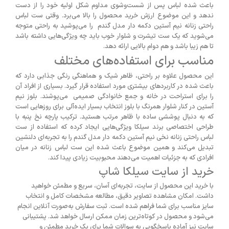
باعث شده لباس پس از شست‌وشوی مداوم شکل اولیه خود را از دست
ندهد و این موضوع ارزش خرید محصول را بالا می‌برد. وقتی ست لباس
راحتی زنانه نیم آستین دکمه دار مدل گندم را می‌پوشید به راحتی متوجه
می‌شوید که یک ست تیشرت و شلوار خوب باید چه ویژگی‌هایی داشته باشد
تا هم زیبا باشد و هم دوام بالایی ارائه دهد.
مناسب برای استفاده‌های مختلف
این محصول علاوه بر راحتی، ظاهر شیک و هماهنگی رنگی جذابی دارد که
باعث شده در کاربردهای بیشتری مورد استفاده قرار گیرد. بسیاری از افراد آن
را برای استراحت در خانه و جمع خانوادگی صمیمی می‌پوشند. بلوز نیم
آستین‌ در کنار شلوار همرنگ با بلوز انتخاب بسیار ایده‌آلی برای روزهایی است
که به دنبال پوششی ساده با ظاهر مرتب هستید. ترکیب پارچه نخ پنبه با
طراحی اختصاصی برند سیلکا ویژگی‌هایی ایجاد کرده که استفاده از ست
لباس راحتی زنانه نخی نیم آستین دکمه دار مدل گندم را به تجربه‌ای دلنشین
تبدیل می‌کند و همین موضوع باعث شده این ست لباس زنانه در میان
افرادی که به جزئیات اهمیت می‌دهند محبوبیت زیادی پیدا کند.
خرید از سایت سیلکا شاپ
با خرید این محصول از سایت، تجربه‌ای آسان، سریع و مطمئن خواهید
داشت. امکان مشاهده تصاویر دقیق، مطالعه مشخصات کامل و انتخاب
سایز مناسب برای شما فراهم شده است. ثبت سفارش به‌صورت آنلاین انجام
می‌شود و محصول در کوتاه‌ترین زمان ممکن ارسال خواهد شد. پشتیبانی
سایت نیز آماده پاسخگویی به سوالات شما برای یک خرید مطمئن و