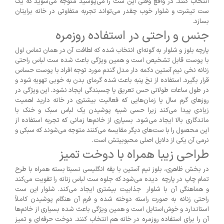
انتخاب کنند. در واقع وقتی این ست را می‌پوشید متوجه می‌شوید که یک
ست تیشرت و شلوار خوب چقدر می‌تواند تجربه متفاوتی در خانه برایتان
بسازد.
جنس و راحتی در استفاده روزمره
پارچه بلوز و شلوار به گونه‌ای انتخاب شده که لطافت آن در همان تماس اول
با پوست قابل تشخیص است و همین ویژگی باعث شده ست لباس راحتی
زنانه نخی نیم آستین دکمه دار مدل گندم مورد توجه افراد با پوست حساس
قرار بگیرد. استفاده از نخ پنبه باعث شده گرمای بدن به خوبی تهویه شود و
در طول ساعات طولانی حس تعریق یا چسبندگی ایجاد نشود. این ویژگی در
روزهای گرم سال یا زمان‌هایی که فعالیت بیشتری در خانه دارید اهمیت
زیادی پیدا می‌کند زیرا حسی شبیه پوشیدن یک لباس سبک و خنک با
ماندگاری بالا ایجاد می‌شود. بسیاری از خانم‌ها زمانی که تجربه استفاده از
این محصول را با ست‌های دیگر مقایسه می‌کنند متوجه می‌شوند که سبکی و
نرمی آن یکی از دلایل اصلی محبوبیتش است.
طراحی زیبا همراه با دوخت تمیز
در بخش ظاهری، بلوز نیم آستین با یقه انگلیسی نسبتا بسته همراه با طرح
تمام چاپ در پارچه دیده می‌شود که جلوه ست لباس زنانه را تقویت می‌کند
و هماهنگی آن با شلوار جذابیت بیشتری ایجاد می‌کند. شلوار این ست
راحتی زنانه به صورت راسته دوخته شده و فرم آن هنگام پوشیدن کاملاً
استاندارد و خوش‌استایل است و همین ویژگی باعث شده بسیاری از خانم‌ها
آن را برای استفاده روزمره در خانه هم انتخاب کنند. دوخت حرفه‌ای و تمیز