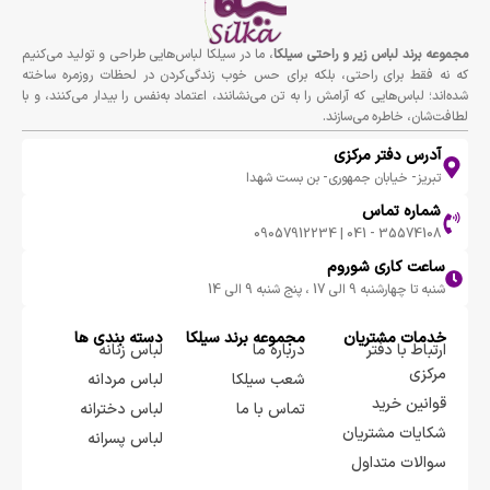
مجموعه برند لباس زير و راحتى سيلكا
، ما در سیلکا لباس‌هایی طراحی و تولید می‌کنیم
که نه فقط برای راحتی، بلکه برای حس خوب زندگی‌کردن در لحظات روزمره ساخته
شده‌اند؛ لباس‌هایی که آرامش را به تن می‌نشانند، اعتماد به‌نفس را بیدار می‌کنند، و با
لطافت‌شان، خاطره می‌سازند.
آدرس دفتر مرکزی
تبریز- خیابان جمهوری- بن بست شهدا
شماره تماس
35574108 - 041 | 09057912234
ساعت کاری شوروم
شنبه تا چهارشنبه 9 الی 17 ، پنج شنبه 9 الی 14
خدمات مشتریان
مجموعه برند سيلكا
دسته بندی ها
ارتباط با دفتر
درباره ما
لباس زنانه
مرکزی
شعب سیلکا
لباس مردانه
قوانین خرید
تماس با ما
لباس دخترانه
شکایات مشتریان
لباس پسرانه
سوالات متداول