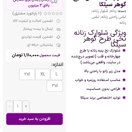
گوهر سیلکا
بالای 3 میلیون
زنانه
,
شلوار زنانه
,
دسته:
(
1
بازخورد مشتری)
لباس راحتی زنانه
,
لباس
تضمین اصالت و کیفیت کالا
زنانه
ارسال با پست پیشتاز
ویژگی شلوارک زنانه
نخی طرح گوهر
تضمین قیمت تولیدی
سیلکا
پشتیبانی حرفه ای
شلوارک نخ پنبه زنانه با طرح
1,110,000
تومان
قیمت محصول:
چهارخانه و قلب (تصویر درج‌شده
در سایت، واقعی می‌باشد.)
اندازه
مدل زیر زانو با راحتی بالا
2xl
XL
L
مناسب استفاده روزمره و خواب
3xl
طراحی بدون حساسیت
تولید اختصاصی برند سیلکا
-
+
افزودن به سبد خرید