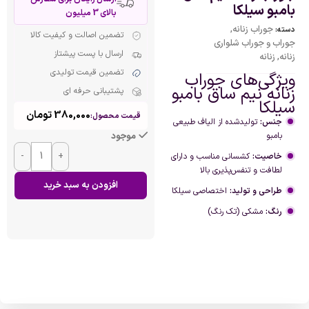
بامبو سیلکا
بالای 3 میلیون
جوراب زنانه
,
دسته:
تضمین اصالت و کیفیت کالا
جوراب و جوراب شلواری
ارسال با پست پیشتاز
زنانه
,
زنانه
تضمین قیمت تولیدی
ویژگی‌های جوراب
زنانه نیم ساق بامبو
پشتیبانی حرفه ای
سیلکا
380,000
تومان
قیمت محصول:
جنس:
تولیدشده از الیاف طبیعی
بامبو
موجود
-
+
خاصیت:
کشسانی مناسب و دارای
لطافت و تنفس‌پذیری بالا
افزودن به سبد خرید
طراحی و تولید:
اختصاصی سیلکا
رنگ:
مشکی (تک رنگ)