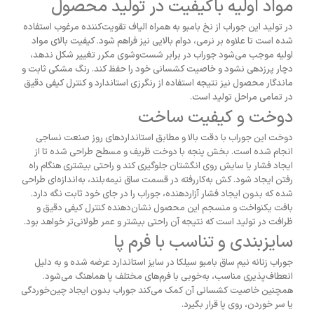
مواد اولیه باکیفیت در تولید محصول
در تولید این جوراب از نخ بامبو به همراه الیاف تقویت‌کننده مرغوب استفاده
شده است تا علاوه بر نرمی، دوام بالایی نیز فراهم شود. کیفیت بالای مواد
اولیه موجب می‌شود جوراب در برابر شست‌وشوی مکرر تغییر شکل ندهد،
دچار پرزدهی نشود و خاصیت کشسانی خود را حفظ کند. رنگ مشکی ثابت و
ماندگار محصول نیز نتیجه استفاده از رنگرزی استاندارد و کنترل کیفی دقیق
در تمامی مراحل تولید است.
دوخت و کیفیت ساخت
دوخت این جوراب با دقت بالا و مطابق استانداردهای روز صنعت نساجی
انجام شده است. بخش پنجه با دوخت ظریف و مسطح طراحی شده تا از
ایجاد فشار یا سایش روی انگشتان جلوگیری کند و راحتی بیشتری هنگام راه
رفتن ایجاد شود. کش به‌کاررفته در قسمت ساق نیمه‌بلند، به‌اندازه‌ای طراحی
شده که بدون ایجاد فشار آزاردهنده، جوراب را در جای خود ثابت نگه دارد.
بافت یکنواخت و منسجم این محصول نشان‌دهنده کنترل کیفی دقیق و
ظرافت در تولید است که نتیجه آن راحتی بیشتر و عمر طولانی‌تر خواهد بود.
سایزبندی و تناسب با فرم پا
جوراب زنانه نیم ساق بامبو سیلکا در سایز استاندارد عرضه شده و به دلیل
انعطاف‌پذیری مناسب، به‌خوبی با فرم‌های مختلف پا هماهنگ می‌شود.
همچنین خاصیت کشسانی آن کمک می‌کند جوراب بدون ایجاد چین‌خوردگی
یا سر خوردن، روی پا قرار بگیرد.