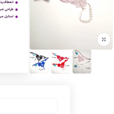
انعطاف‌پذی
طراحی ش
استایل می
بزرگنمایی تصویر