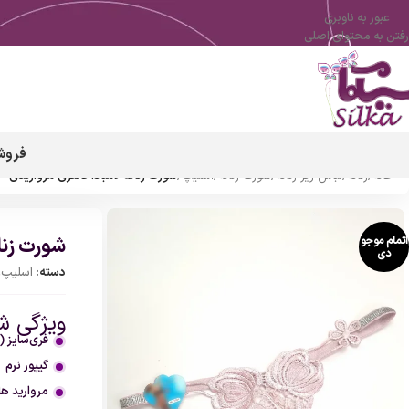
عبور به ناوبری
رفتن به محتوای اصلی
فروش
خانه
/
زنانه
/
لباس زیر زنانه
/
شورت زنانه
/
اسلیپ
/
شورت زنانه لامبادا فانتزی مرواریدی
شورت زنان
اتمام موجو
دی
دسته:
اسلیپ
,
ویژگی شو
فری‌سایز (م
گیپور نرم
مروارید ها