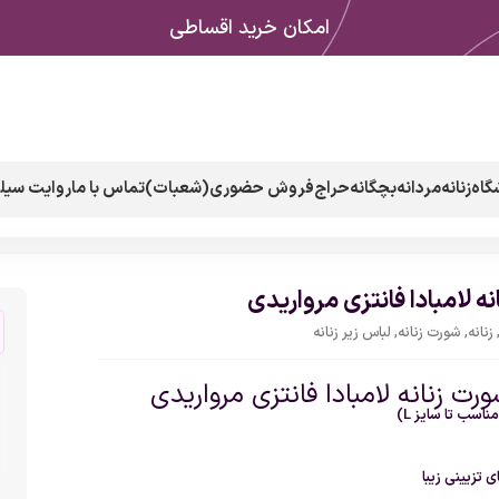
امکان خرید اقساطی
گاه
زنانه
مردانه
بچگانه
حراج
فروش حضوری(شعبات)
تماس با ما
روایت سیلک
ه لامبادا فانتزی مرواریدی
زنانه
,
شورت زنانه
,
لباس زیر زنانه
رت زنانه لامبادا فانتزی مرواریدی
ناسب تا سایز L)
ی تزیینی زیبا