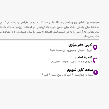
مجموعه برند لباس زير و راحتى سيلكا
، ما در سیلکا لباس‌هایی طراحی و تولید می‌کنیم 
نه فقط برای راحتی، بلکه برای حس خوب زندگی‌کردن در لحظات روزمره ساخته شده‌ان
لباس‌هایی که آرامش را به تن می‌نشانند، اعتماد به‌نفس را بیدار می‌کنند، و با لطافت‌شا
خاطره می‌سازند.
آدرس دفتر مرکزی
تبریز- خیابان جمهوری- بن بست شهدا
شماره تماس
35574108 - 041 | 09057912234
ساعت کاری شوروم
شنبه تا چهارشنبه 9 الی 17 ، پنج شنبه 9 الی 14