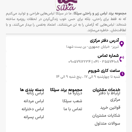
مجموعه برند لباس زير و راحتى سيلكا
، ما در سیلکا لباس‌هایی طراحی و تولید می‌کنیم
که نه فقط برای راحتی، بلکه برای حس خوب زندگی‌کردن در لحظات روزمره ساخته
شده‌اند؛ لباس‌هایی که آرامش را به تن می‌نشانند، اعتماد به‌نفس را بیدار می‌کنند، و با
لطافت‌شان، خاطره می‌سازند.
آدرس دفتر مرکزی
تبریز- خیابان جمهوری- بن بست شهدا
شماره تماس
35574108 - 041 | 09057912234
ساعت کاری شوروم
شنبه تا چهارشنبه 9 الی 17 ، پنج شنبه 9 الی 14
خدمات مشتریان
مجموعه برند سيلكا
دسته بندی ها
ارتباط با دفتر
درباره ما
لباس زنانه
مرکزی
شعب سیلکا
لباس مردانه
قوانین خرید
تماس با ما
لباس دخترانه
شکایات مشتریان
لباس پسرانه
سوالات متداول